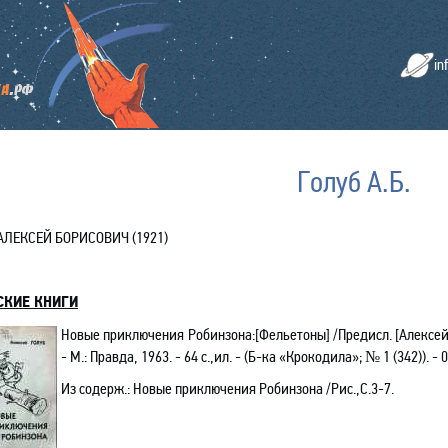
in
Голуб А.Б.
АЛЕКСЕЙ БОРИСОВИЧ (1921)
СКИЕ КНИГИ
Новые приключения Робинзона
:[Фельетоны] /Предисл. [Алексей
- М.: Правда, 1963. - 64 с.,ил. - (Б-ка «Крокодила»; № 1 (342)). - 
Из содерж.:
Новые приключения Робинзона /Рис.,С.3-7
.