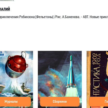
НАЛИЙ
приключения Робинзона
:[Фельетоны] /Рис. А.Баженова
. - АВТ.
Новые прикл
Журналы
Сборники
Г