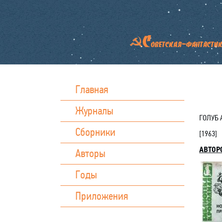
Главная
Журналы
ГОЛУБ 
Сборники
[
1963
]
АВТОР
Авторы
Годы
Приложения