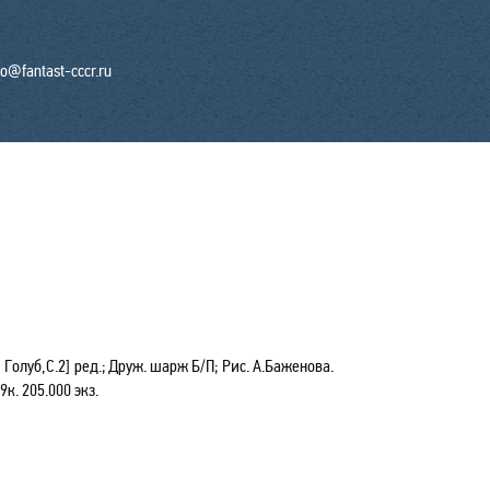
fo@fantast-cccr.ru
 Голуб,С.2] ред.;
Друж. шарж Б/П;
Рис. А.Баженова
.
09к. 205.000 экз
.