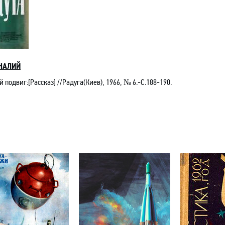
НАЛИЙ
 подвиг:[Рассказ] //Радуга(Киев), 1966, № 6.-C.188-190.