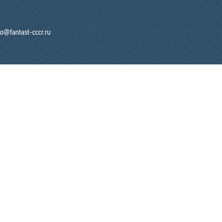
fo@fantast-cccr.ru