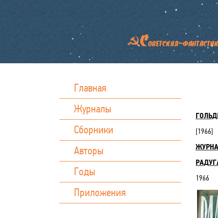
Главная
Журналы
ГОЛЬД
Сборники
[19
66
]
ЖУРН
Авторы
РАДУГА
Годы
1966
Приложения