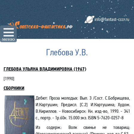
info@fantast-cccr.ru
☰
меню
Глебова У.В.
ГЛЕБОВА УЛЬЯНА ВЛАДИМИРОВНА (1967)
[
1990
]
СБОРНИКИ
Дебют: Проза молодых: Вып. 3 /Сост. С.Бобрищева,
И.Картушин;
Предисл.
[С.2]
И.Картушина; Худож.
В.Кириллов. -
Новосибирск: Кн. изд-во, 1990. - 341
с., портр
. - 1р.60к. 15.000 экз. ISBN 5-7620-0257-8
Из содерж.
:
Волк свинье не товарищ:
(Нереалистический рассказ) /Примеч. изд-ва,С.52-