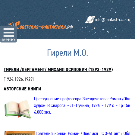
info@fantast-cccr.ru
☰
меню
Гирели М.О.
ГИРЕЛИ
/ПЕРГАМЕНТ/ МИХАИЛ ОСИПОВИЧ (1893-1929)
[
1924,1926,1929
]
АВТОРСКИЕ КНИГИ
Преступление профессора Звездочетова: Роман
/О
бл.
худож. В.Сварога.
-
Л.: Пучина, 1926.
- 179
с. - 1р.15к.
6.000 экз.
Трагедия конца: Роман /
Предисл. [С.3-4] авт.;
Обл.