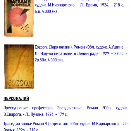
худож. М.Кирнарского.
-
Л.: Время, 1924.
- 218
с. -
Б.ц. 4.000 экз.
Eozoon
: (Заря жизни): Р
ом
ан /Обл. худож. А.Ушина.
-
Л.:
Изд-вo
писателей
в Ленинграде
, 1929.
- 270
с
. -
2р.50к. 4.000 экз.
ПЕРСОНАЛИЙ
Преступление профессора Звездочетова: Роман
/О
бл. худож.
В.Сварога.
-
Л.: Пучина, 1926.
- 179
с.
Трагедия конца: Роман
/Предисл. авт.;
Обл. худож. М.Кирнарского.
-
Л.:
Время, 1924.
- 218
с.