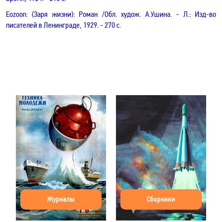
Eozoon
: (Заря жизни): Роман /Обл. худож. А.Ушина.
- Л.: Изд-вo
писателей в Ленинграде, 1929.
- 270
с.
Журналы
Сборники