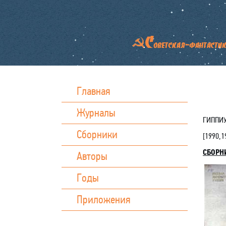
Главная
Журналы
ГИППИУ
Сборники
[
1990,1
СБОРН
Авторы
Годы
Приложения