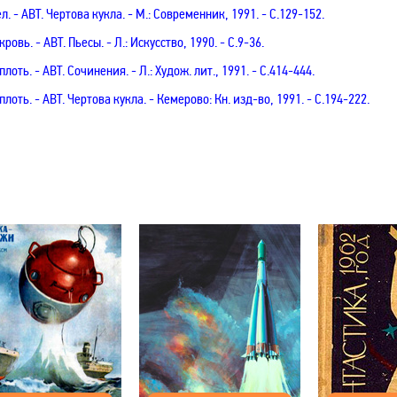
ел
. - АВТ.
Чертова кукла. - М.: Современник, 1991. - С.129-152.
 кровь
. - АВТ.
Пьесы. - Л.: Искусство, 1990. -
С
.9-36.
 плоть
. - АВТ.
Сочинения. - Л.: Худож. лит
.,
1991. - С
.414-444.
 плоть
. - АВТ.
Чертова кукла. - Кемерово: Кн. изд-во, 1991. - С.194-222.