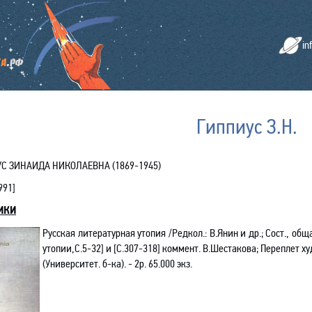
in
Гиппиус З.Н.
С ЗИНАИДА НИКОЛАЕВНА (1869-1945)
991
]
ИКИ
Русская литературная утопия /Редкол.: В.Янин и др.; Сост., общ
утопии
,С
.5-32] и [С.307-318] коммент. В.Шестакова; Переплет худ
(Университет
.
б
-ка). - 2р. 65.000 экз.