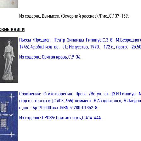
Из содерж.:
Вымысел: (Вечерний рассказ) /Рис.
,С
.137-159.
СКИЕ КНИГИ
Пьесы /Предисл.
[Театр Зинаиды Гиппиус
,С
.3-8]
М.Безродног
1945),
4с
.о
бл.] изд-ва. - Л.: Искусство, 1990. - 172 с., портр. - 2р.5
Из содерж.: Святая кровь
,
С
.9-36.
Сочинения: Стихотворения. Проза
/В
ступ. ст. [З.Н.Гиппиус:
подгот. текста и [С.603-655] коммент. К.Азадовского, А.Лаврова
с.
,и
л. - 6р. 70.000 экз.
ISBN
5-280-01352-8
Из содерж.: ПРОЗА: Святая плоть
,С
.414-444.