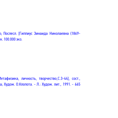
о
; Послесл. [
Гиппиус
Зинаида Николаевна
(1869-
0к. 100.000 экз.
 Метафизика, личность, творчество
,С
.3-44], сост.,
; Худож. О.Клопота. - Л.: Худож. лит., 1991. - 665