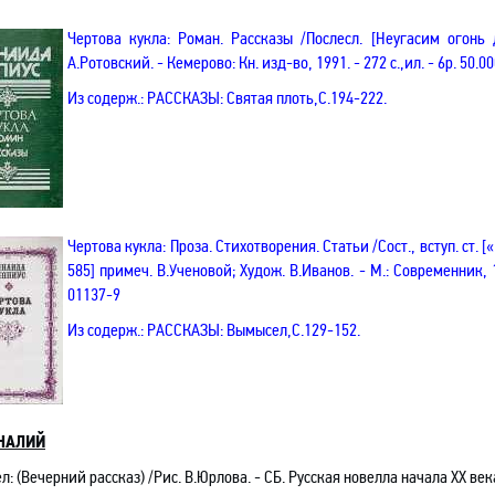
Чертова кукла: Роман. Рассказы /Послесл. [
Неугасим огонь
А.Ротовский. - Кемерово: Кн. изд-во, 1991. - 272 с.
,и
л. - 6р. 50.0
Из содерж.:
РАССКАЗЫ:
Святая плоть
,С
.194-222.
Чертова кукла: Проза. Стихотворения. Статьи /Сост., вступ. ст. 
585] примеч. В.Ученовой; Худож. В.Иванов. - М.: Современник, 1
01137-9
Из содерж.: РАССКАЗЫ: Вымысел
,С
.129-152.
НАЛИЙ
: (Вечерний рассказ) /Рис. В.Юрлова. - СБ.
Русская
новелла начала ХХ века.