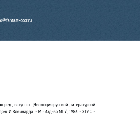
fo@fantast-cccr.ru
ая ред., вступ. ст. [Эволюция русской литературной
ож. И.Клейнарда. - М.: Изд-во МГУ, 1986. - 319 с. -