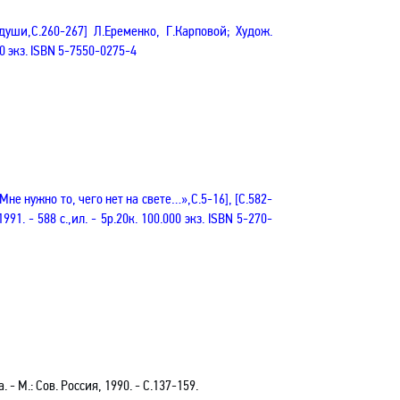
 души
,
С
.260-267] Л.Еременко, Г.Карповой; Худож.
00 экз.
ISBN
5-7550-0275-4
[«Мне нужно то, чего нет на свете…»
,С
.5-16], [С.582-
991. - 588 с.
,и
л. - 5р.20к. 100.000 экз.
ISBN
5-270-
 - М.: Сов. Россия, 1990. -
С
.137-159.