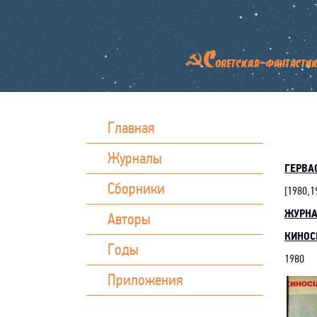
Главная
Журналы
ГЕРВА
Сборники
[
1980,1
ЖУРН
Авторы
КИНОС
Годы
1980
Приложения