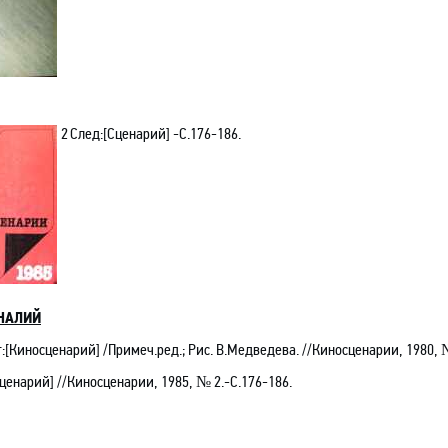
2
След
:[Сценарий]
-С.176-186.
НАЛИЙ
:[Киносценарий] /Примеч.ред.; Рис. В.Медведева
.
//Киносценарии, 1980, №
Сценарий]
//Киносценарии, 1985, № 2.-С.176-186.