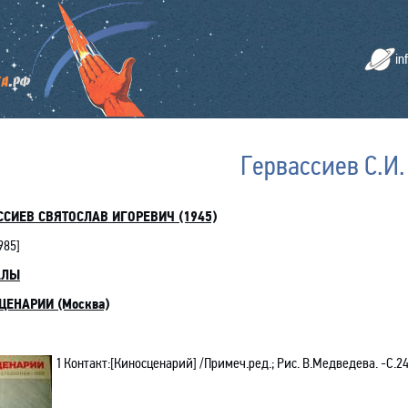
in
Гервассиев С.И.
ССИЕВ СВЯТОСЛАВ ИГОРЕВИЧ (1945)
985
]
АЛЫ
ЦЕНАРИИ (Москва)
1
Контакт:[Киносценарий] /Примеч.ред.; Рис. В.Медведева. -С.2