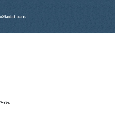
fo@fantast-cccr.ru
49-284.