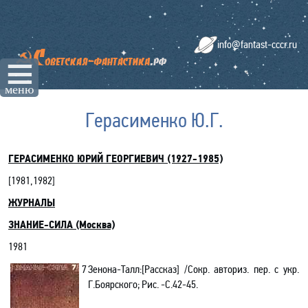
info@fantast-cccr.ru
☰
меню
Герасименко Ю.Г.
ГЕРАСИМЕНКО ЮРИЙ ГЕОРГИЕВИЧ (1927-1985)
[
1981,1982
]
ЖУРНАЛЫ
ЗНАНИЕ-СИЛА (Москва)
1981
7
Зенона-Талл:[Рассказ] /Сокр. авториз. пер. с укр.
Г
.Боярского; Рис. -С.42-45.