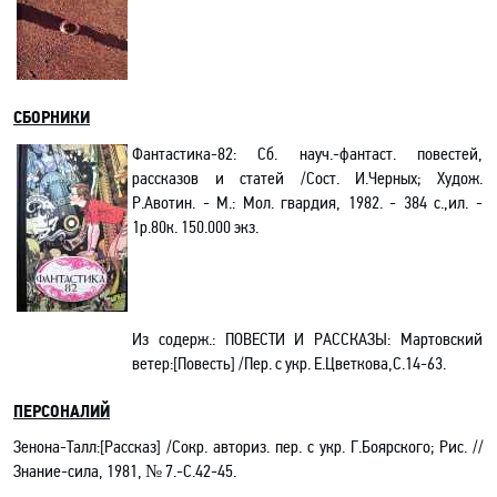
СБОРНИКИ
Фантастика-82: Cб. науч.-фантаст. повестей,
рассказов и статей /Сост. И.Черных; Худож.
Р.Авотин. - М.: Мол. гвардия, 1982. - 384 с.,ил. -
1р.80к. 150.000 экз.
Из содерж.:
ПОВЕСТИ И РАССКАЗЫ: Мартовский
ветер:[Повесть] /Пер. с укр. Е.Цветкова,С.14-63.
ПЕРСОНАЛИЙ
Зенона-Талл:[Рассказ] /Сокр. авториз. пер. с укр.
Г
.Боярского; Рис. //
Знание-сила, 1981, № 7.-С.42-45.