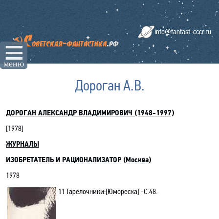
info@fantast-cccr.ru
☰
меню
Дороган А.В.
ДОРОГАН АЛЕКСАНДР ВЛАДИМИРОВИЧ (1948-1997)
[19
78
]
ЖУРНАЛЫ
ИЗОБРЕТАТЕЛЬ И РАЦИОНАЛИЗАТОР
(
Москва
)
1978
11
Тарелочники:[Юмореска] -С.48.