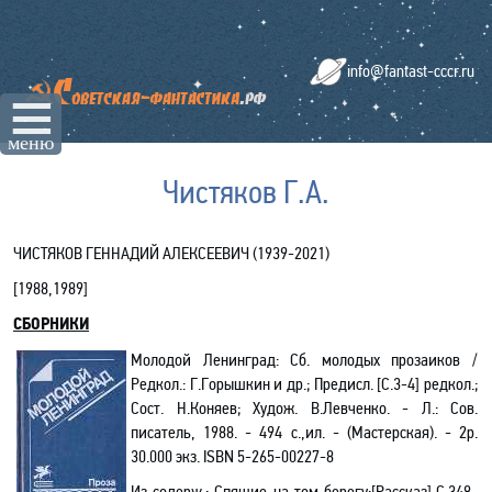
info@fantast-cccr.ru
☰
меню
Чистяков Г.А.
ЧИСТЯКОВ ГЕННАДИЙ АЛЕКСЕЕВИЧ (1939
-2021
)
[1988,1989]
СБОРНИКИ
Молодой Ленинград: Сб. молодых прозаиков /
Редкол.: Г.Горышкин и др.; Предисл.
[С.3-4]
редкол.;
Сост. Н.Коняев; Худож. В.Левченко. - Л.: Сов.
писатель, 1988. - 494 с.,ил. - (Мастерская). - 2р.
30.000 экз.
ISBN
5-265-00227-8
Из содерж.:
Спящие на том берегу:[Рассказ],С.348-