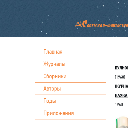
Главная
Журналы
БУЯНО
Сборники
[
1960
]
ЖУРН
Авторы
НАУКА 
Годы
1960
Приложения