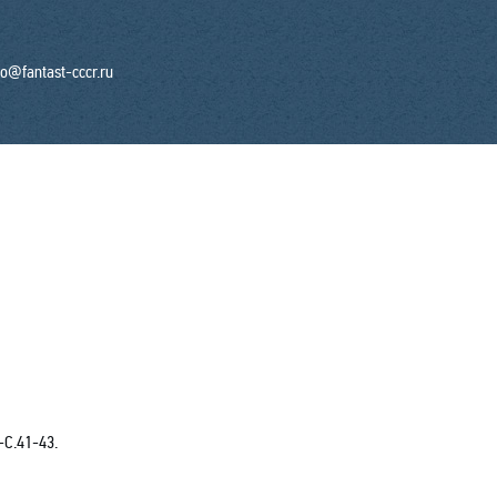
fo@fantast-cccr.ru
-С.41-43.