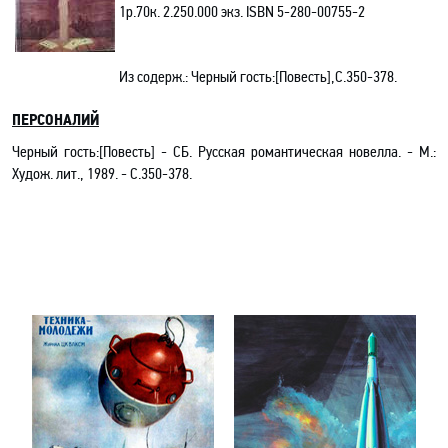
1р.70к. 2.250.000 экз.
ISBN
5-280-00755-2
Из содерж.:
Черный гость
:[Повесть]
,С.350-378.
ПЕРСОНАЛИЙ
Черный гость
:[Повесть] - СБ.
Русская романтическая новелла
. -
М.:
Худож. лит., 1989. -
С.350-378.