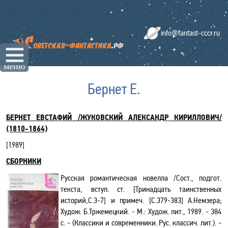
info@fantast-cccr.ru
☰
меню
Бернет Е.
Б
ЕРНЕТ ЕВСТАФИЙ /ЖУКОВСКИЙ АЛЕКСАНДР КИРИЛЛОВИЧ/
(1810-1864)
[19
89
]
СБОРНИКИ
Русская
романтическая новелла /Сост., подгот.
текста, вступ. ст. [
Тринадцать таинственных
историй,С.3-7
] и примеч. [
С.379-383
] А.Немзера;
Худож. Б.Тржемецкий
. -
М.: Худож. лит., 1989. - 384
с. - (Классики и современники. Рус. классич. лит.). -