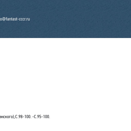
fo@fantast-cccr.ru
энского),С.98-100. -С.95-100.