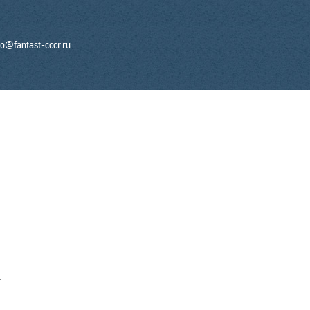
fo@fantast-cccr.ru
.