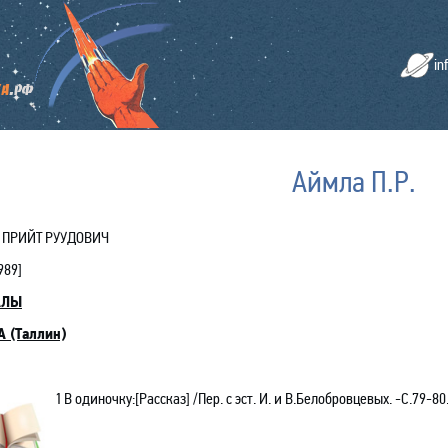
in
Аймла П.Р.
 ПРИЙТ РУУДОВИЧ
989
]
АЛЫ
 (Таллин)
1
В одиночку:[Рассказ] /Пер. с эст. И. и В.Белобровцевых. -С.79-80