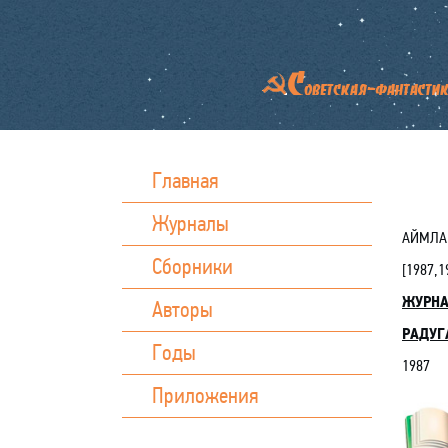
Главная
Журналы
АЙМЛА
Сборники
[
1987,1
ЖУРН
Авторы
РАДУГА
Годы
1987
Приложения