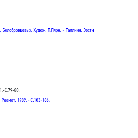
В. Белобровцевых
; Худож. П.Пярн. - Таллинн: Ээсти
1.-С.79-80.
и Раамат, 1989. -
С.183-186.