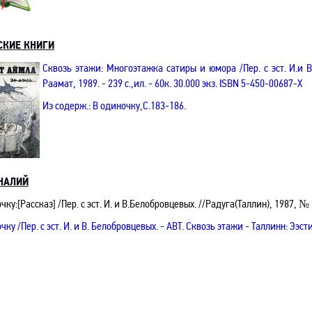
СКИЕ КНИГИ
Сквозь этажи
:
Многоэтажка сатиры и юмора /Пер. с эст.
И.и 
Раамат, 1989. - 239 с.,ил. - 60к. 30.000 экз.
ISBN
5-450-00687-Х
Из содерж.:
В одиночку,С.183-186.
НАЛИЙ
чку:[Рассказ] /Пер. с эст. И. и В.Белобровцевых. //Радуга(Таллин), 1987, № 
очку
/Пер. с эст.
И. и В. Белобровцевых.
- АВТ.
Сквозь этажи
- Таллинн: Ээст