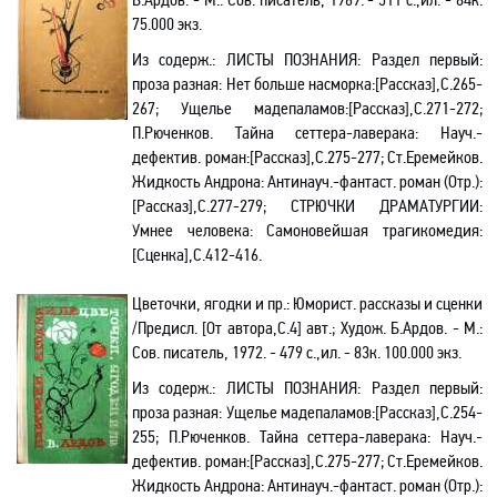
75.000 экз.
Из содерж.:
ЛИСТЫ ПОЗНАНИЯ: Раздел первый:
проза разная: Нет больше насморка:[Рассказ]
,
С.265-
267;
Ущелье
мадепаламов
:[Рассказ]
,С.271-272;
П.Рюченков
.
Тайна
сеттера-лаверака
:
Науч.-
дефектив
. роман:[Рассказ]
,С.275-277;
Ст.Еремейков
.
Жидкость
Андрона
:
Антинауч.-фантаст
. роман (Отр.):
[Рассказ],С.277-279; СТРЮЧКИ ДРАМАТУРГИИ:
Умнее человека: Самоновейшая трагикомедия:
[Сценка],С.412-416.
Цветочки, ягодки и пр.: Юморист. рассказы и сценки
/Предисл. [От автора,С.4] авт.; Худож. Б.Ардов. - М.:
Сов. писатель, 1972. - 479 с.,ил. - 83к. 100.000 экз.
Из содерж.:
ЛИСТЫ ПОЗНАНИЯ: Раздел первый:
проза разная:
Ущелье
мадепаламов
:[Рассказ]
,С.254-
255;
П.Рюченков
.
Тайна сеттера-лаверака
: Науч.-
дефектив. роман
:
[Рассказ]
,С.275-277;
Ст.Еремейков.
Жидкость Андрона: Антинауч.-фантаст. роман (Отр.):