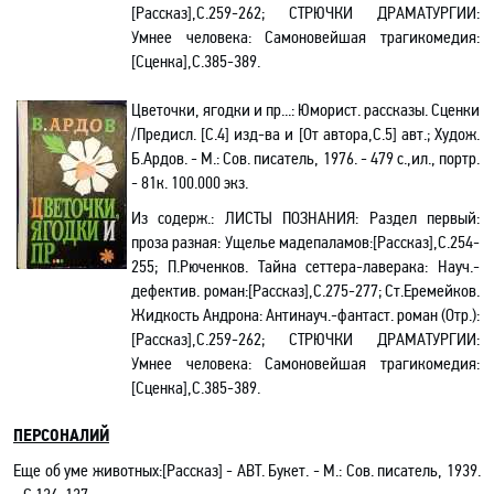
[Рассказ],С.259-262;
СТРЮЧКИ ДРАМАТУРГИИ:
Умнее человека: Самоновейшая трагикомедия:
[Сценка],С.385-389.
Цветочки, ягодки и
пр
...: Юморист. рассказы. Сценки
/Предисл. [С.4] изд-ва и [От автора,С.5] авт.; Худож.
Б.Ардов. - М.: Сов. писатель, 1976. - 479 с.,ил., портр.
- 81к. 100.000 экз.
Из содерж.:
ЛИСТЫ ПОЗНАНИЯ: Раздел первый:
проза разная:
Ущелье
мадепаламов
:[Рассказ]
,С.254-
255;
П.Рюченков
.
Тайна сеттера-лаверака
: Науч.-
дефектив. роман
:
[Рассказ]
,С.275-277;
Ст.Еремейков.
Жидкость Андрона: Антинауч.-фантаст. роман (Отр.):
[Рассказ],С.259-262;
СТРЮЧКИ ДРАМАТУРГИИ:
Умнее человека: Самоновейшая трагикомедия:
[Сценка],С.385-389.
ПЕРСОНАЛИЙ
Еще об уме животных:[
Рассказ
] - АВТ. Букет. - М.: Сов. писатель, 1939.