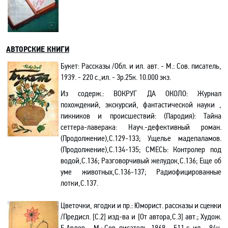
АВТОРСКИЕ КНИГИ
Букет: Рассказы /
Обл. и и
л. авт. - М.: Сов. писатель,
1939. - 220 с.,ил. - 3р.25к. 10.000 экз.
Из содерж.:
ВОКРУГ ДА ОКОЛО: Журнал
похождений, экскурсий, фантастической науки ,
пикников и происшествий: (Пародия):
Тайна
сеттера-лаверака
:
Науч.-дефективный
роман.
(Продолжение)
,С.
129-133
;
Ущелье мадепаламов
.
(Продолжение)
,С.
134-135
;
СМЕСЬ:
Контролер под
водой,
С.
136;
Разговорчивый желудок,
С.
136
;
Еще об
уме животных,
С.
136-137
;
Радиофицированные
ло
тки,
С.
137.
Цветочки, ягодки и пр.: Юморист. рассказы и сценки
/Предисл. [С.2] изд-ва и [От автора,С.3] авт.; Худож.
Б.Ардов. - М.: Сов. писатель, 1969. - 511 с.,ил. - 84к.