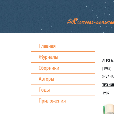
Главная
Журналы
АГРЭ Б.
Сборники
[
1987
]
ЖУРН
Авторы
ТЕХНИ
Годы
1987
Приложения