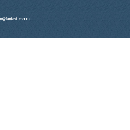
fo@fantast-cccr.ru