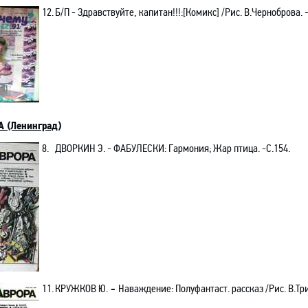
12.
Б/П - Здравствуйте, капитан!!!:[Комикс] /Рис. В.Черноброва. 
 (Ленинград)
8.
ДВОРКИН Э.
-
ФАБУЛЕСКИ:
Гармония; Жар птица.
-С.154.
11.
КРУЖКОВ Ю.
-
Наваждение: Полуфантаст. рассказ /Рис. В.Три