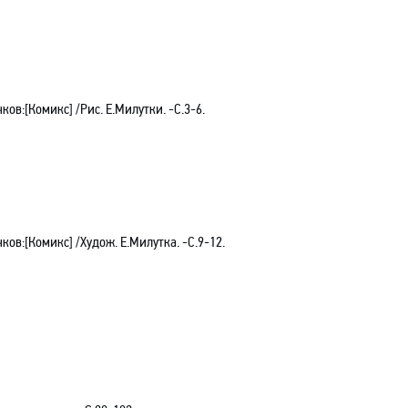
ов:[Комикс] /Рис. Е.Милутки. -С.3-6.
ов:[Комикс] /Худож. Е.Милутка. -С.9-12.