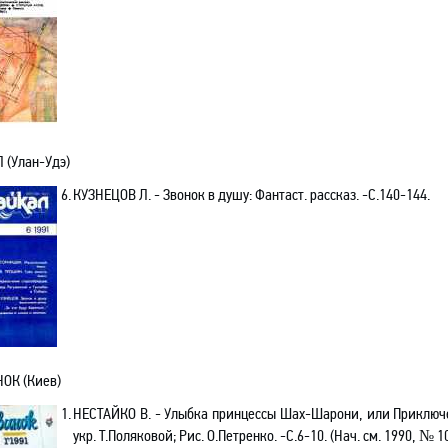
 (Улан-Удэ)
6.
КУЗНЕЦОВ Л. - Звонок в душу: Фантаст. рассказ. -С.140-144.
ОК (Киев)
1.
НЕСТАЙКО В. - Улыбка принцессы Шах-Шарони, или Приключен
укр. Т.Поляковой; Рис. О.Петренко. -С.6-10. (Нач. см. 1990, № 1