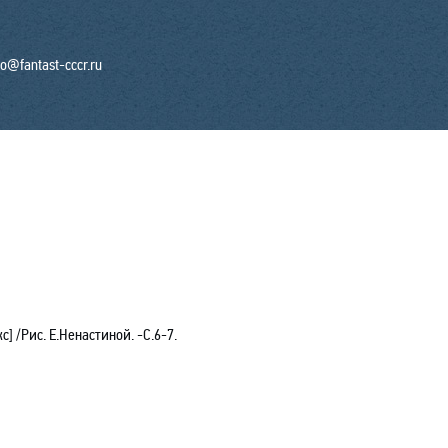
fo@fantast-cccr.ru
 /Рис. Е.Ненастиной. -С.6-7.