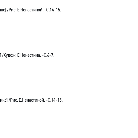
с] /Рис. Е.Ненастиной. -С.14-15.
 /Худож. Е.Ненастина. -С.6-7.
кс] /Рис. Е.Ненастиной. -С.14-15.