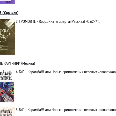
 (Харьков)
2.
ГРОМОВ Д. - Координаты смерти:[Рассказ] -С.62-71.
Е КАРТИНКИ (Москва)
4.
Б/П - Карамба!!! или Новые приключения веселых человечков:[
5.
Б/П - Карамба!!! или Новые приключения веселых человечков:[