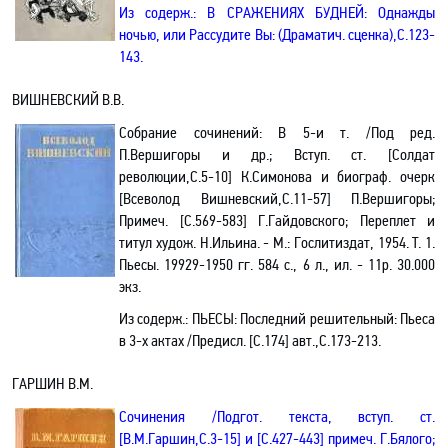
Из содерж.: В СРАЖЕНИЯХ БУДНЕЙ:
Однажды
ночью, или
Р
ассудите Вы: (Драматич. сценка)
,С
.123-
143.
ВИШНЕВСКИЙ В
.В.
Собрание сочинений: В 5-и т.
/Под ред.
П.Вершигоры и др.; Вступ. ст. [Солдат
революции,С.5-10] К.Симонова и биограф. очерк
[
Всеволод Вишневский,С.11-57
] П.Вершигоры;
Примеч. [С.569-
583
] Г.Гайдовского;
Переплет и
титул худож. Н.Ильина
. -
М.: Гослитиздат, 1954.
Т. 1.
Пьесы. 19929-1950 гг. 584 с., 6
л., ил. - 11р. 30.000
экз.
Из содерж.:
ПЬЕСЫ:
Последний решительный: Пьеса
в 3-х актах /Предисл. [С.174] авт.
,С
.173-213.
ГАРШИН В.М.
Сочинения /Подгот. текста, вступ. ст.
[В.М.Гаршин
,С
.3-15] и [С.427-443] примеч. Г.Бялого
;