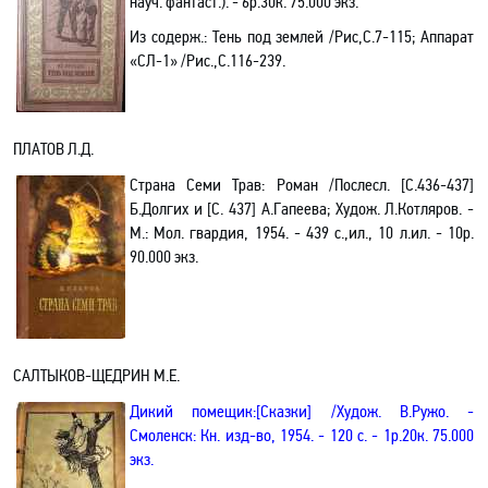
науч. фантаст.). - 6р.30к. 75.000 экз.
Из содерж.:
Тень под землей /Рис
,С
.7-115; Аппарат
«СЛ-1» /Рис.,С.116-239.
ПЛАТОВ Л.Д.
Страна
С
еми Трав: Роман /Послесл.
[С.436-437]
Б.Долгих и
[С. 437] А.Гапеева
; Худож. Л.Котляров. -
М.: Мол. гвардия, 1954. - 439 с.
,и
л.,
10 л
.ил. - 10р.
90.000 экз.
САЛТЫКОВ-ЩЕДРИН М.Е.
Дикий помещик
:[
Сказки] /Худож. В.Ружо. -
Смоленск: Кн. изд-во, 1954. - 120 с. - 1р.20к. 75.000
экз.