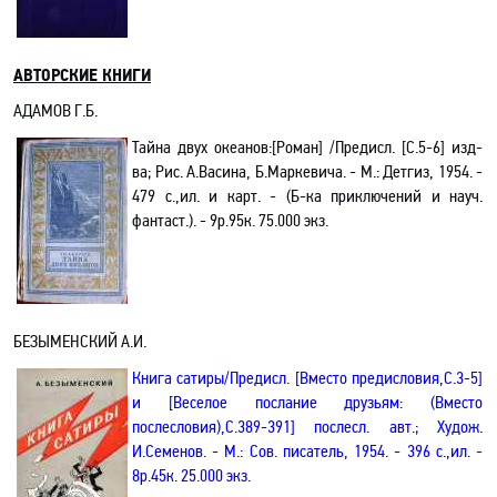
АВТОРСКИЕ КНИГИ
АДАМОВ Г.Б.
Тайна двух океанов
:[
Роман] /Предисл. [С.5-6] изд-
ва; Рис. А.
Васина
, Б.Маркевича. - М.: Детгиз, 1954. -
479 с.
,и
л. и карт. - (Б-ка приключений и науч.
фантаст.). - 9р.95к. 75.000 экз.
БЕЗЫМЕНСКИЙ А.И.
Книга сатиры
/Предисл. [Вместо предисловия
,С
.3-5]
и [Веселое послание друзьям: (Вместо
послесловия)
,С
.389-391] послесл. авт.; Худож.
И.Семенов. - М.: Сов. писатель, 1954. - 396 с.
,и
л. -
8р.45к. 25.000 экз
.