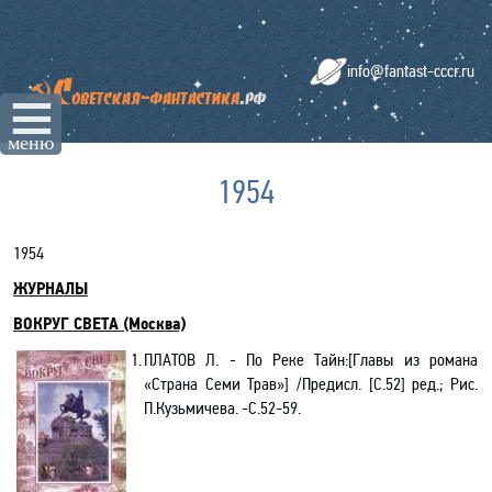
info@fantast-cccr.ru
☰
меню
1954
1954
ЖУРНАЛЫ
ВОКРУГ СВЕТА (Москва)
1.
ПЛАТОВ Л. - По Реке Тайн:[Главы из романа
«Страна
С
еми Трав»] /Предисл.
[
С.52
]
ред.;
Рис.
П.Кузьмичева. -С.52-59.