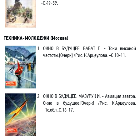
-С
.49-59.
ТЕХНИКА-МОЛОДЕЖИ (Москва)
1.
ОКНО В БУДУЩЕЕ:
БАБАТ Г. - Токи высокой
частоты
:[
Очерк] /Рис. К.Арцеулова. -C.10-11.
2.
ОКНО В БУДУЩЕЕ:
МАЗУРУК И. - Авиация завтра:
Окно в будущее
:[
Очерк] /Рис. К.Арцеулова.
-1с.обл.,C.16-17.