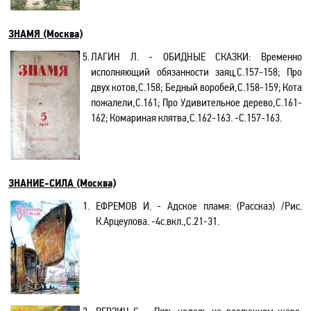
ЗНАМЯ (Москва)
5.
ЛАГИН Л. -
ОБИДНЫЕ СКАЗКИ:
Временно
исполняющий обязанности заяц
,С
.157-158; Про
двух котов,С.158;
Бедный воробей,С.158-159; Кота
пожалели,С.161; Про Удивительное дерево,С.161-
162; Комариная клятва,С.162-163.
-С.157-163.
ЗНАНИЕ-СИЛА
(Москва)
1.
ЕФРЕМОВ И. - Адское пламя: (Рассказ) /Рис.
К.Арцеулова. -4с
.в
кл.,C.21-31.