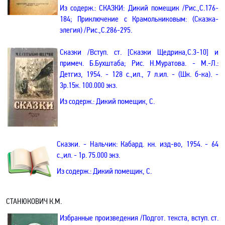
Из содерж.: СКАЗКИ: Дикий помещик /Рис.
,С
.176-
184; Приключение с Крамольниковым
: (Сказка-
элегия)
/Рис.
,С
.286-295.
Сказки /Вступ. ст.
[Сказки Щедрина
,С
.3-10]
и
примеч. Б.Бухштаба; Рис. Н.Муратова. - М.-Л.:
Детгиз, 1954. - 128 с.
,и
л.,
7 л
.ил. - (Шк. б-ка). -
3р.15к. 100.000 экз.
Из содерж.: Дикий помещик, С.
Сказки. - Нальчик: Кабард. кн. изд-во, 1954. - 64
с.
,и
л. - 1р. 75.000 экз.
Из содерж.: Дикий помещик, С.
СТАНЮКОВИЧ К.М.
Избранные произведения
/Подгот. текста, вступ. ст.