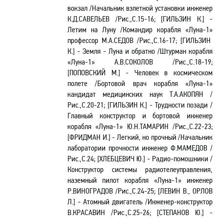
вокзал /Начальник взлетной установки инженер
К.Д.САВЕЛЬЕВ /Рис.
,С
.15-16; [ГИЛЬЗИН К.] -
Летим на Луну /Командир корабля
«
Луна-1
»
профессор М.А.СЕДОВ /Рис.,С.16-17; [ГИЛЬЗИН
К.] - Земля - Луна и обратно /Штурман корабля
«
Луна-1
» А.В.СОКОЛОВ
/Рис.
,С.18-19;
[ПОПОВСКИЙ М.] - Человек в космическом
полете /Бортовой врач корабля «Луна-1»
кандидат медицинских наук Т.А.АКОПЯН /
Рис.
,С
.20-21; [ГИЛЬЗИН К.] - Трудности позади /
Главный конструктор и бортовой инженер
корабля
«
Луна-1
»
Ю.Н.ТАМАРИН /Рис.,
С.22-23;
[ФРИДМАН И.] - Легкий, но прочный /Начальник
лаборатории прочности инженер Ф.МАМЕДОВ /
Рис.,С.24; [ХЛЕБЦЕВИЧ Ю.] - Радио-помошники /
Конструктор системы радиотелеуправления,
наземный пилот корабля «Луна-1» инженер
Р.ВИНОГРАДОВ /Рис.
,С
.24-25; [ЛЕВИН В., ОРЛОВ
Л.] - Атомный двигатель /И
нженер-конструктор
В.КРАСАВИН /Рис.,С.25-26;
[СТЕПАНОВ Ю.] -