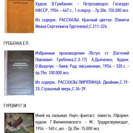
Худож. В.Грибакин
. - Петрозаводск: Госиздат
КФССР, 1954. - 447 с., 1 л
.п
ортр. - 7р.30к. 150.000 экз.
Из содерж.: РАССКАЗЫ:
Красный цветок
: (Памяти
Ивана Сергеевича Тургенева)
,С
.211-226.
ГРЕБЕНКА Е.П.
Избранные произведения
/Вступ. ст. [Евгений
Павлович Гребенка
,С
.3-17] А.Дьяченко; Худож.
О.Фьерчук. - Киев: Рад
.
п
исьменник, 1954. - 320 с. -
6р.75к. 100.000 экз.
Из содерж.: РАССКАЗЫ
ПИРЯТИНЦА
:
Двойник
,С
.19-
33;
Страшный зверь,С.34-39.
ГУРЕВИЧ Г.И.
Иней на пальмах: Науч
.-
фантаст. повесть /Оформл.
худож. Г.Филипповского. - М.: Трудрезервиздат,
1954. - 160 с.
,и
л. - 2р.35к. 15.000 экз.