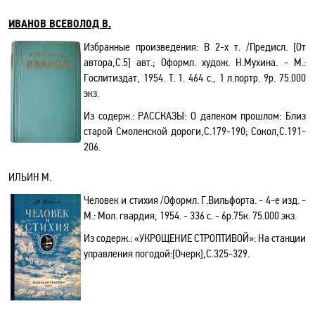
ИВАНОВ ВСЕВОЛОД В.
Избранные произведения: В 2-х т. /Предисл. [От
автора
,С
.5] авт.; Оформл. худож. Н.Мухина. - М.:
Гослитиздат, 1954. Т. 1.
464 с.,
1 л
.п
ортр. 9р. 75.000
экз.
Из содерж.:
РАССКАЗЫ: О далеком прошлом: Близ
старой Смоленской дороги
,С
.179-190; Сокол,С
.191-
206.
ИЛЬИН М.
Человек и стихия /
Оформл. Г.Вильф
о
рта
. - 4-е изд. -
М.: Мол
.
г
вардия, 1954. - 336 с. - 6р.75к. 75.000 экз.
Из содерж.:
«УКРОЩЕНИЕ
СТРОПТИВОЙ
»:
На станции
управления погодой
:[
Очерк]
,С.325-329.