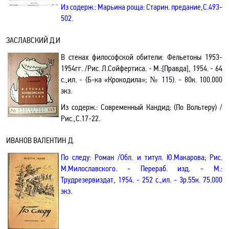
Из содерж.:
Марьина роща
: Старин. предание
,С
.493-
502.
ЗАСЛАВСКИЙ Д.И
В стенах философской обители: Фельетоны 1953-
1954гг. /Рис. Л.Сойфертиса
. - М.:[Правда], 1954. - 64
с.
,и
л. - (Б-ка «Крокодила»; № 115). - 80к. 100.000
экз.
Из содерж.:
Современный Кандид: (По Вольтеру) /
Рис.
,С
.17-22.
ИВАНОВ ВАЛЕНТИН Д.
По следу: Роман
/О
бл. и титул. Ю.Макарова; Рис.
М.Милославского. - Перераб. изд. - М.:
Трудрезервиздат, 1954. - 252 с.
,и
л. - 3р.55к. 75.000
экз.