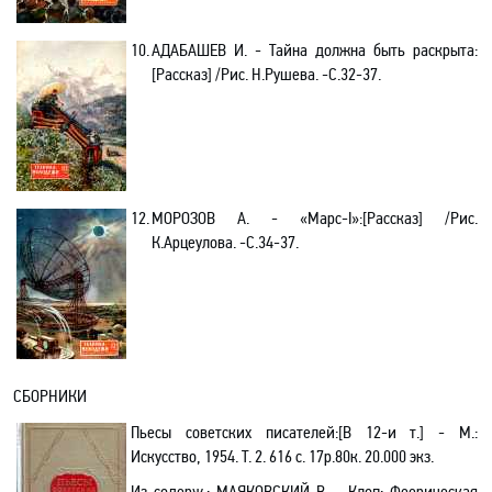
10.
АДАБАШЕВ И. - Тайна должна быть раскрыта
:
[
Рассказ] /Рис. Н.Рушева. -С.32-37.
12.
МОРОЗОВ А. - «Марс-
I
»:[Рассказ] /Рис.
К.Арцеулова.
-С
.34-37.
СБОРНИКИ
Пьесы
советских писателей
:[
В 12-и т.]
- М.:
Искусство, 1954.
Т. 2.
616 с. 17р.80к. 20.000 экз.
Из содерж.:
МАЯКОВСКИЙ В. - Клоп: Феерическая