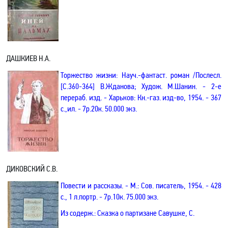
ДАШКИЕВ Н.А.
Торжество жизни: Науч
.-
фантаст. роман /Послесл.
[С.360-364] В.Жданова; Худож. М.Шанин. - 2-е
перераб. изд. - Харьков: Кн
.-
газ. изд-во, 1954. - 367
с.,ил. - 7р.20к. 50.000 экз.
ДИКОВСКИЙ С.В.
Повести и рассказы
. - М.: Сов. писатель, 1954. - 428
с., 1 л
.п
ортр. - 7р.10к. 75.000 экз.
Из содерж.:
Сказка о партизане Савушке, С
.