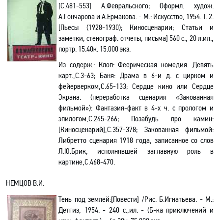
[С.481-553] А.Февральского; Оформл. худож.
А.Гончарова и А.Ермакова. - М.: Искусство, 1954.
Т. 2.
[Пьесы (1928-1930); Киносценарии; Статьи и
заметки, стенограф. отчеты, письма]
560 с.,
20 л
.ил.,
портр. 15.40к. 15.000 экз.
Из содерж.:
Клоп
: Феерическая комедия
. Девять
карт
.
,С
.3-63
; Баня
: Драма в 6-и д. с цирком и
фейерверком
,С
.
65-133; Сердце кино или Сердце
Экрана: (переработка сценария «Закованная
фильмой»): Фантазия-факт в 4-х ч. с прологом и
эпилогом
,С
.245-266; Позабудь про камин:
[
Киносценарий
],С.357-378; Закованная фильмой:
Либретто сценария 1918 года, записанное со слов
Л.Ю.Брик, исполнявшей заглавную роль в
картине
,С
.468-470.
НЕМЦОВ В.И.
Тень под землей
:[
Повести] /Рис. Б.Игнатьева. - М.:
Детгиз, 1954. - 240 с.
,и
л. - (Б-ка приключений и