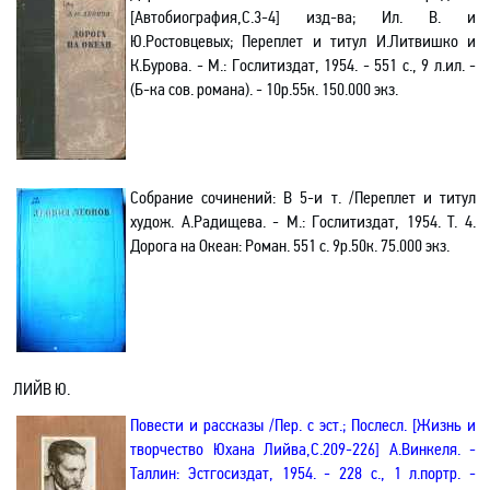
[Автобиография
,С
.3-4] изд-ва; Ил. В. и
Ю.Ростовцевых; Переплет и титул И.Литвишко и
К.Бурова. - М.:
Гослитиздат
, 1954. - 551 с.,
9 л
.ил. -
(Б-ка сов
.
р
омана). - 10р.55к. 150.000 экз.
Собрание сочинений: В 5-и т. /Переплет и титул
худож. А.Радищева. - М.: Гослитиздат, 1954. Т. 4.
Дорога на Океан
: Роман.
551 с. 9р.50к. 75.000 экз.
ЛИЙВ Ю.
Повести и рассказы /Пер.
с
эст.; Послесл. [
Жизнь и
творчество Юхана Лийва
,С
.209-226] А.Винкеля. -
Таллин: Эстгосиздат, 1954. - 228 с., 1 л
.п
ортр. -