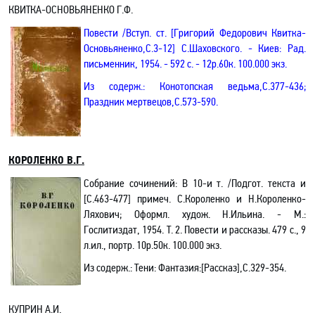
КВИТКА-ОСНОВЬЯНЕНКО Г.Ф.
Повести
/Вступ. ст. [Григорий Федорович Квитка-
Основьяненко
,С
.3-12] С.Шаховского. - Киев: Рад
.
п
исьменник, 1954. - 592 с. - 12р.60к. 100.000 экз.
Из содерж.:
Конотопская ведьма
,С
.377-436;
Праздник мертвецов,С.573-590.
КОРОЛЕНКО В.Г.
Собрание сочинений: В 10-и т. /Подгот. текста и
[С.463-477] примеч. С.Короленко и Н.Короленко-
Ляхович; Оформл. худож. Н.Ильина. - М.:
Гослитиздат, 1954. Т. 2. Повести и рассказы. 479 с.,
9
л
.ил
.,
портр. 10р.50к. 100.000 экз.
Из содерж.: Тени
: Фантазия
:[
Рассказ]
,С.329-354.
КУПРИН А.И.