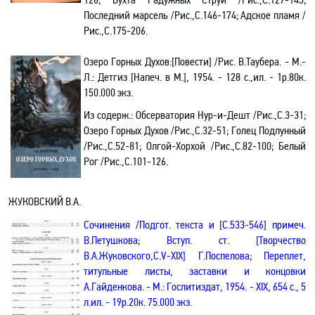
Последний марсель /Рис.,С.146-174; Адское пламя /
Рис.,С.175-206.
Озеро Горных Духов
:[
Повести] /Рис. В.Таубера. - М.-
Л.: Детгиз [Напеч. в М.], 1954. - 128 с.
,и
л. - 1р.80к.
150.000 экз.
Из содерж.:
Обсерватория Нур-и-Дешт /Рис.
,С
.3-31;
Озеро Горных Духов /Рис.,С.32-51; Голец Подлунный
/Рис.,С.52-81; Олгой-Хорхой /Рис.,С.82-100; Белый
Рог /Рис.,С.101-126.
ЖУКОВСКИЙ В.А.
Сочинения /Подгот. текста и [С.533-546] примеч.
В.Петушкова; Вступ. ст. [Творчество
В.А.Жуковского
,С
.
V
-
XIX
] Г.Поспелова; Переплет,
титульные листы, заставки и концовки
А.Гайденкова. - М.: Гослитиздат, 1954. -
XIX
, 654
с.,
5
л.ил. - 19р.20к. 75.000 экз.