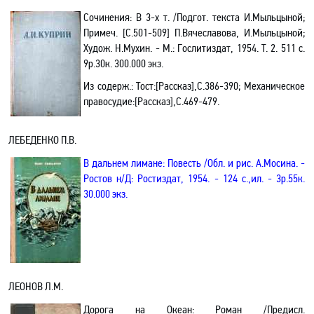
Сочинения: В 3-х т.
/Подгот. текста И.Мыльцыной;
Примеч. [С.501-509] П.Вячеславова, И.Мыльцыной;
Худож. Н.Мухин. - М.: Гослитиздат,
1954. Т. 2.
511 с.
9р.30к.
300.000 экз.
Из содерж.:
Тост
:[
Рассказ]
,С.386-390;
Механическое
правосудие
:[Рассказ],С.
469-479.
ЛЕБЕДЕНКО П.В.
В дальнем лимане: Повесть
/О
бл. и рис. А.Мосина. -
Ростов н/Д:
Ростиздат,
1954. - 124 с.
,и
л. - 3р.55к.
30.000 экз.
ЛЕОНОВ Л.М.
Дорога на Океан: Роман /Предисл.