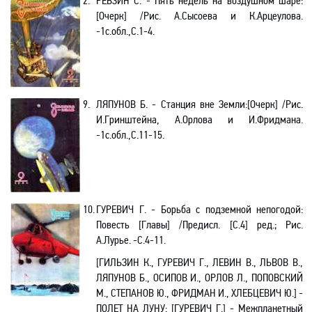
2.
РЕВЗИН С. -
Пять недель на воздушном шаре
:
[
Очерк] /Рис. А.Сысоева и К.Арцеулова.
-1с.обл.,С.1-4.
9.
ЛЯПУНОВ Б. - Станция вне Земли
:[
Очерк] /Рис.
И.Гринштейна, А.Орлова и И.Фридмана.
-1с.обл.,C.11-15.
10.
ГУРЕВИЧ Г. - Борьба с подземной непогодой:
Повесть [Главы] /Предисл. [С.4] ред.; Рис.
А.Лурье.
-С
.4-11.
[ГИЛЬЗИН К., ГУРЕВИЧ Г., ЛЕВИН В., ЛЬВОВ В.,
ЛЯПУНОВ Б., ОСИПОВ И., ОРЛОВ Л., ПОПОВСКИЙ
М., СТЕПАНОВ Ю., ФРИДМАН И., ХЛЕБЦЕВИЧ Ю.] -
ПОЛЕТ НА ЛУНУ
: [ГУРЕВИЧ Г.] - Межпланетный