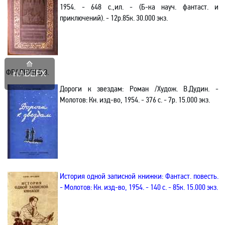
1954. - 648 с.
,и
л. - (Б-ка науч. фантаст
.
и
приключений). - 12р.85к. 30.000 экз.
ФРАДКИН Б.З.
НАВЕРХ
Дороги к звездам: Роман /Худож. В.Дудин. -
Молотов: Кн. изд-во, 1954. - 376 с. - 7р. 15.000 экз.
История одной записной книжки: Фантаст
.
п
овесть.
- Молотов: Кн. изд-во, 1954. - 140 с. - 85к. 15.000 экз.