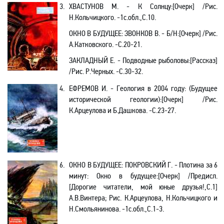
3.
ХВАСТУНОВ М. - К Солнцу
:[
Очерк] /Рис.
Н.Кольчицкого. -1с.обл.,С.10.
ОКНО В БУДУЩЕЕ:
ЗВОНКОВ В. - Б/Н
:[
Очерк] /Рис.
А.Катковского. -C.20-21.
ЗАКЛАДНЫЙ Е. - Подводные рыболовы
:[
Рассказ]
/Рис. Р.Черных. -С.30-32.
4.
ЕФРЕМОВ И. - Геология в 2004 году: (Будущее
исторической геологии)
:[
Очерк] /Рис.
К.Арцеулова и Б.Дашкова. -C.23-27.
6.
ОКНО В БУДУЩЕЕ:
ПОКРОВСКИЙ Г. - Плотина за 6
минут: Окно в будущее
:[
Очерк] /Предисл.
[Дорогие читатели, мой юные друзья!,С.1]
А.В.Винтера; Рис. К.Арцеулова, Н.Кольчицкого и
Н.Смольянинова. -1с
.о
бл.,C.1-3.