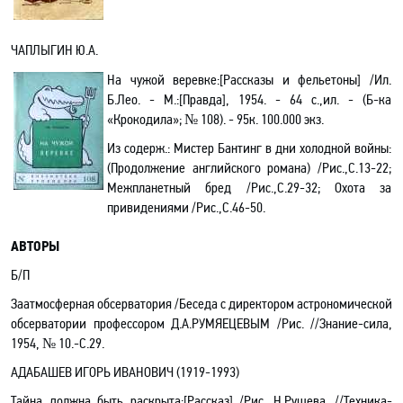
ЧАПЛЫГИН Ю.А.
На чужой веревке
:[
Рассказы и фельетоны] /Ил.
Б.Лео. - М.:[Правда], 1954. - 64 с.
,и
л. - (Б-ка
«Крокодила»; № 108). - 95к. 100.000 экз.
Из содерж.
: Мистер Бантинг в дни холодной войны:
(Продолжение английского романа) /Рис.
,С
.13-22;
Межпланетный бред /Рис.,С.29-32; Охота за
привидениями /Рис.,С.46-50.
АВТОРЫ
Б/
П
Заатмосферная обсерватория /Беседа с директором астрономической
обсерватории профессором Д.А.РУМЯЕЦЕВЫМ /Рис. //Знание-сила,
1954, № 10.-С.29.
АДАБАШЕВ ИГОРЬ ИВАНОВИЧ
(1919-1993)
Тайна должна быть раскрыта
:[
Рассказ] /Рис. Н.Рушева. //Техника-