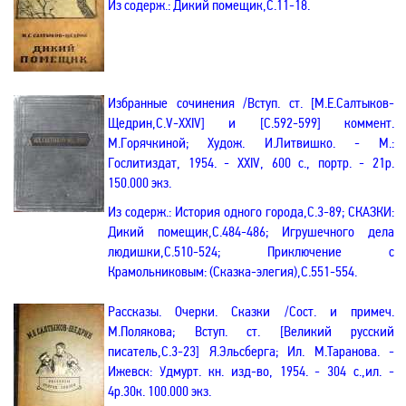
Из содерж.: Дикий помещик
,С
.11-18.
Избранные сочинения /Вступ. ст. [
М.Е.Салтыков-
Щедрин
,
С
.
V
-
XXIV
] и [С.592-599] коммент.
М.Горячкиной; Худож. И.Литвишко. - М.:
Гослитиздат, 1954. -
XXIV
, 600
с.,
портр. - 21р.
150.000 экз.
Из содерж.:
История одного города
,С
.3-89; СКАЗКИ:
Дикий помещик
,С
.484-486; Игрушечного дела
людишки,С.510-524; Приключение с
Крамольниковым
: (Сказка-элегия)
,С
.551-554.
Рассказы. Очерки. Сказки
/Сост. и примеч.
М.Полякова; Вступ. ст. [Великий русский
писатель
,С
.3-23] Я.Эльсберга; Ил. М.Таранова. -
Ижевск: Удмурт. кн. изд-во, 1954. - 304 с.
,и
л. -
4р.30к. 100.000 экз.