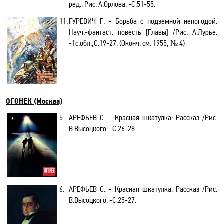
ред.; Рис. А.Орлова.
-С
.51-55.
11.
ГУРЕВИЧ Г. - Борьба с подземной непогодой:
Науч
.-
фантаст. повесть [Главы] /Рис. А.Лурье.
-1с.обл.,C.19-27. (Оконч. см. 1955, № 4)
ОГОНЕК
(Москва)
5.
АРЕФЬЕВ С. - Красная шкатулка
:
Рассказ /Рис.
В.Высоцкого
.
-С
.26-28.
6.
АРЕФЬЕВ С. - Красная шкатулка
:
Рассказ /Рис.
В.Высоцкого
.
-С
.25-27.