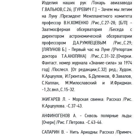
Изделия наших рук /Токарь авиазавода
Г.ВАЛЬКОВ,С.26; [ГУРЕВИЧ Г.] - Зачем мы летим
на Луну /Президент Межпланетного комитета
профессор В.Н.ХОМЕНКО /Рис.,С.27-28; [Б/
П
] -
Заатмосферная обсерватория /Беседа с
директором астрономической обсерватории
профессором Д.А.РУМЯЕЦЕВЫМ /Рис.,С.29;
[ЛЯПУНОВ Б.] - Первый час на Луне /[Репортаж
доктора Т.А.АКОПЯНА] /Рис.,С.31-32.:[Очерки.
Фантаст
.
н
омер журнала «Знание-сила» за 1974
год] /Послесл. [От редакции
,С
.32] ред.; Худож.
К.Арцеулов, И.Грюнталь, Б.Дуленков, Ф.Завалов,
С.Каплан, М.Милославский и И.Фридман.
-1,2с
.в
кл.,C.15-32.
ЖИГАРЕВ Л. - Морская свинка: Рассказ /Рис.
К.Арцеулова.
-С
.37-43.
АНФИНОГЕНОВ А. - Сквозь полярные льды
:
[
Очерк] /Рис. Г.Петрова. -C.43-46.
САПАРИН В. - Нить Ариадны: Рассказ /Примеч.