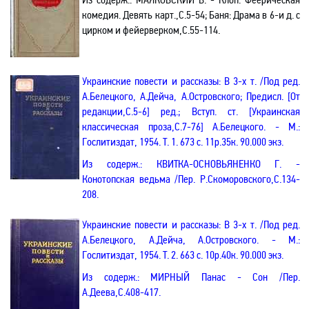
комедия
. Девять карт.
,С
.5-54; Баня: Драма в 6-и д. с
цирком и фейерверком
,С
.55-114.
Украинские повести и рассказы: В 3-х т. /Под ред.
А.Белецкого, А.Дейча, А.Островского; Предисл. [От
редакции
,С
.5-6] ред.; Вступ. ст. [Украинская
классическая проза,С.7-76] А.Белецкого. - М.:
Гослитиздат, 1954. Т. 1. 673 с. 11р.35к. 90.000 экз.
Из содерж.: КВИТКА-ОСНОВЬЯНЕНКО Г. -
Конотопская ведьма /Пер. Р.Скоморовского
,С
.134-
208.
Украинские повести и рассказы: В 3-х т. /Под ред.
А.Белецкого, А.Дейча, А.Островского. - М.:
Гослитиздат, 1954. Т. 2. 663 с. 10р.40к. 90.000 экз.
Из содерж.: МИРНЫЙ Панас - Сон /Пер.
А.Деева
,С
.408-417.