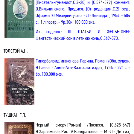
[Писатель-гуманист
,С
.3-20] и [С.574-579] коммент.
В.Вильчинского; Предисл. [От редакции
,С
.2] ред.;
Оформл. Ю.Мезерницкого. - Л.: Лениздат, 1954. - 584
с.,
1 л
.п
ортр. - 9р.30к. 100.000 экз.
Из содерж.:
III
. СТАТЬИ И ФЕЛЬЕТОНЫ:
Фантастический сон в летнюю ночь
,С
.569-573.
ТОЛСТОЙ А.Н.
Гиперболоид инженера Гарина: Роман
/О
бл. худож.
Н.Гаева
. - Алма-Ата: Казгослитиздат, 1954. - 271 с. -
6р. 100.000 экз.
ТУШКАН Г.П.
Черный смерч
:[
Роман] /Послесл. [С.625-647]
Н.Харламова; Рис. А.Кондратьева. - М.-Л.: Детгиз,