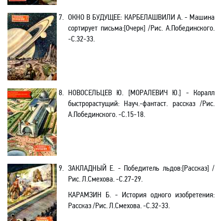
7.
ОКНО В БУДУЩЕЕ:
КАРБЕЛАШВИЛИ А. - Машина
сортирует письма
:[
Очерк] /Рис. А.Побединского.
-C.32-33.
8.
НОВОСЕЛЬЦЕВ Ю.
[МОРАЛЕВИЧ Ю
.] - Коралл
быстрорастущий: Науч
.-
фантаст. рассказ /Рис.
А.Побединского. -С.15-18.
9.
ЗАКЛАДНЫЙ Е. - Победитель льдов
:[
Рассказ] /
Рис. Л.Смехова. -С.27-29.
КАРАМЗИН Б. - История одного изобретения:
Рассказ /Рис. Л.Смехова.
-С
.32-33.