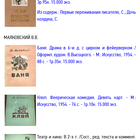
3р.95к. 15.000 экз.
Из содерж.:
Первые переживания писателя, С.; Дочь
колдуна, С.
МАЯКОВСКИЙ В.В.
Баня: Драма в 6-и д. с цирком и фейерверком /
Оформл. худож. В.Высоцкого. - М.: Искусство, 1954. -
88 с. - 1р.35к. 15.000 экз.
Клоп: Феерическая комедия. Девять карт. - М.:
Искусство, 1954. - 76 с. - 1р.10к. 15.000 экз.
Театр и кино:
В 2-х т.
/Сост., ред. текста и коммент.