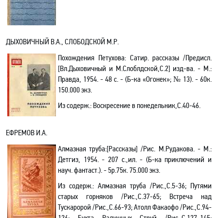
ДЫХОВИЧНЫЙ В.А., СЛОБОДСКОЙ М.Р.
Похождения Петухова
: Сатир
.
р
ассказы /Предисл.
[Вл
.Д
ыховичный и М.Слоблдской,С.2] изд-ва. - М.:
Правда, 1954. - 48 с. - (Б-ка «Огонек»; № 13). - 60к.
150.000 экз.
Из содерж.:
Воскресение в понедельник
,
С
.40-46.
ЕФРЕМОВ И.А.
Алмазная труба
:[
Рассказы] /Рис. М.Рудакова. - М.:
Детгиз, 1954. - 207 с.
,и
л. - (Б-ка приключений и
науч. фантаст.). - 5р.75к. 75.000 экз.
Из содерж.:
Алмазная труба /Рис.
,С
.5-36; Путями
старых горняков /Рис.,С.37-65; Встреча над
Тускаророй /Рис.,С.66-93; Атолл Факаофо /Рис.,С.94-
126; Бухта Радужных Струй /Рис.,С.127-145;