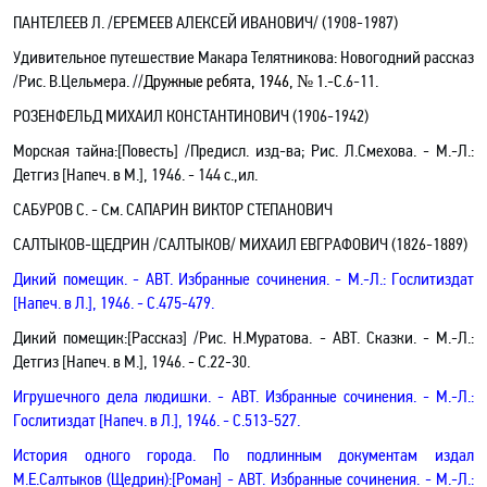
ПАНТЕЛЕЕВ Л. /ЕРЕМЕЕВ АЛЕКСЕЙ ИВАНОВИЧ/ (1908-1987)
Удивительное путешествие Макара Телятникова: Новогодний рассказ
/Рис. В.Цельмера. //
Дружные ребята, 1946, № 1.-С
.6-11.
РОЗЕНФЕЛЬД МИХАИЛ КОНСТАНТИНОВИЧ (1906-1942)
Морская тайна
:[
Повесть
]
/Предисл. изд-ва; Рис. Л.Смехова. - М.-Л.:
Детгиз [Напеч. в М.], 1946. - 144 с.,ил.
САБУРОВ С. - См. САПАРИН ВИКТОР СТЕПАНОВИЧ
САЛТЫКОВ-ЩЕДРИН /САЛТЫКОВ/ МИХАИЛ ЕВГРАФОВИЧ (1826-1889)
Дикий помещик
. - АВТ.
Избранные сочинения. - М.-Л.: Гослитиздат
[Напеч. в Л.]
,
1946.
- С.475-479.
Дикий помещик
:[Рассказ]
/Рис. Н.Муратова.
- АВТ.
Сказки. - М.-Л.:
Детгиз [Напеч. в М.], 1946. - С.22-30.
Игрушечного дела людишки
. - АВТ.
Избранные сочинения. - М.-Л.:
Гослитиздат
[Напеч. в Л.]
,
1946.
- С.513-527.
История одного города. По подлинным документам издал
М.Е.Салтыков (Щедрин):[Роман] - АВТ.
Избранные сочинения. - М.-Л.: