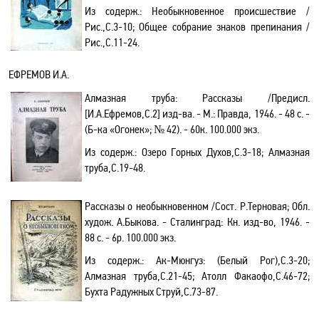
Из содерж.:
Необыкновенное происшествие /
Рис.,С.3-10; Общее собрание знаков препинания /
Рис.,С.11-24
.
ЕФРЕМОВ И.А.
Алмазная труба: Рассказы /Предисл.
[И.А.Ефремов,С.2] изд-ва. - М.: Правда, 1946. - 48 с. -
(Б-ка «Огонек»; № 42). - 60к. 100.000 экз.
Из содерж.:
Озеро Горных Духов,С.3-18; Алмазная
труба,С.19-48.
Рассказы о необыкновенном
/Сост. Р.Терновая; Обл.
худож. А.Быкова
. - Сталинград: Кн. изд-во, 1946. -
88 с. - 6р. 100.000 экз.
Из содерж.:
Ак-Мюнгуз
:
(Белый Рог),С.
3-20;
Алмазная труба,
С.
21-45; Атолл Факаофо,
С.
46-72
;
Бухта Радужных Струй,С.
73-87.