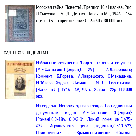
Морская тайна
:[
Повесть
]
/Предисл. [С.4] изд-ва; Рис.
Л.Смехова. - М.-Л.: Детгиз [Напеч. в М.], 1946. - 144
с.,ил. - (Б-ка приключений). - 6р.50к. 30.000 экз.
САЛТЫКОВ-ЩЕДРИН М.Е.
Избранные сочинения /Подгот. текста и вступ. ст.
[М.Е.Салтыков-Щедрин,С.
III
-
XV
] А.Лаврецкого;
Коммент. Б.Горева, А.Лаврецкого, С.Макашина,
И.Эйгеса
;
Худож. В.Бомаш. - М.-Л.: Гослитиздат
[Напеч. в Л.]
,
1946.
- XV, 607 с.,
2 л
.ил. - 22р. 110.000
экз.
Из содерж.:
История одного города. По подлинным
документам издал М.Е.Салтыков (Щедрин):
[Роман]
,С.3-184; СКАЗКИ: Дикий помещик,С.475-
479; Игрушечного дела людишки,С.513-527;
Приключение с Крамольниковым
: (Сказка-