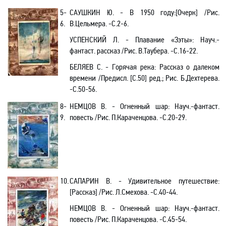
5-
САУШКИН Ю. -
В 1950 году
:[Очерк]
/Рис.
6.
В.Цельмера
. -С.2-6.
УСПЕНСКИЙ Л. - Плавание «Зэты»: Науч.-
фантаст. рассказ /Рис. В.Таубера. -С.16-22.
БЕЛЯЕВ С. - Горячая река: Рассказ о далеком
времени /Предисл. [С.50] ред.; Рис. Б.Дехтерева.
-C.50-56.
8-
НЕМЦОВ В. - Огненный шар: Науч.-фантаст.
9.
повесть /Рис. П.Караченцова. -С.20-29.
10.
САПАРИН В. - Удивительное путешествие:
[Рассказ] /Рис. Л.Смехова. -С.40-44.
НЕМЦОВ В. - Огненный шар: Науч.-фантаст.
повесть /Рис. П.Караченцова. -С.45-54.