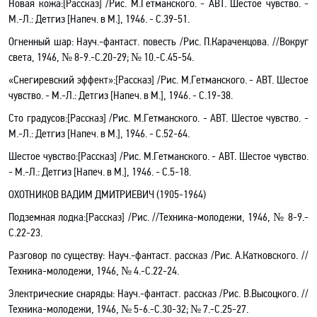
Новая кожа:[Рассказ] /Рис. М.Гетманского
.
- АВТ. Шестое чувство. -
М.-Л.: Детгиз [Напеч. в М.], 1946. - С.39-51.
Огненный шар: Науч.-фантаст. повесть /Рис. П.Караченцова. //Вокруг
света, 1946, № 8-9.-С.20-29; № 10.-С.45-54.
«Снегиревский эффект»:[Рассказ] /Рис. М.Гетманского. - АВТ. Шестое
чувство. - М.-Л.: Детгиз [Напеч. в М.], 1946. - С.19-38.
Сто градусов:[Рассказ] /Рис. М.Гетманского
.
- АВТ. Шестое чувство. -
М.-Л.: Детгиз [Напеч. в М.], 1946. - С.52-64.
Шестое чувство:[Рассказ] /Рис. М.Гетманского
.
- АВТ. Шестое чувство.
- М.-Л.: Детгиз [Напеч. в М.], 1946. - С.5-18.
ОХОТНИКОВ ВАДИМ ДМИТРИЕВИЧ (1905-1964)
Подземная лодка:[Рассказ] /Рис. //Техника-молодежи, 1946, № 8-9.-
С.22-23.
Разговор по существу: Науч.-фантаст. рассказ /Рис. А.Катковского. //
Техника-молодежи, 1946, № 4.-С.22-24.
Электрические снаряды: Науч.-фантаст. рассказ /Рис. В.Высоцкого. //
Техника-молодежи, 1946, № 5-6.-С.30-32; № 7.-С.25-27.