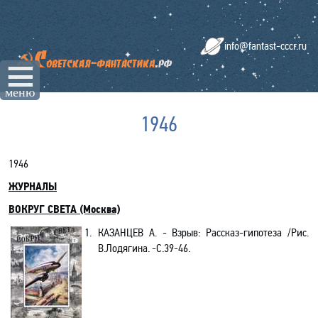
info@fantast-cccr.ru
☰
меню
1946
1946
ЖУРНАЛЫ
ВОКРУГ СВЕТА (Москва)
1.
КАЗАНЦЕВ А. - Взрыв: Рассказ-гипотеза /Рис.
В.Лодягина. -С.39-46.