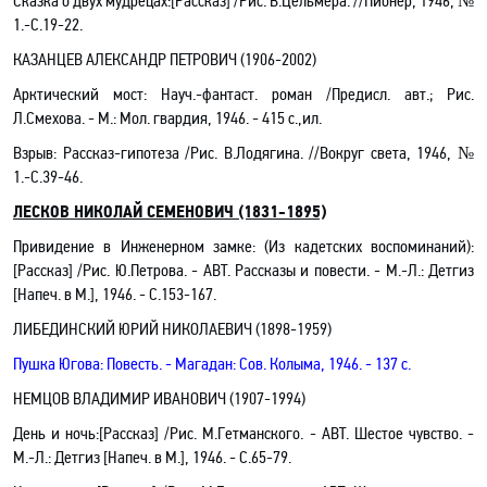
Сказка о двух мудрецах
:[Рассказ]
/Рис. В.Цельмера. //Пионер, 1946, №
1.-C.19-22.
КАЗАНЦЕВ АЛЕКСАНДР ПЕТРОВИЧ (1906-2002)
Арктический мост: Науч.-фантаст. роман /Предисл. авт.; Рис.
Л.Смехова. - М.: Мол. гвардия, 1946. - 415 с.,ил.
Взрыв: Рассказ-гипотеза /Рис. В.Лодягина. //Вокруг света, 1946, №
1.-С.39-46.
ЛЕСКОВ НИКОЛАЙ СЕМЕНОВИЧ (1831-1895)
Привидение в Инженерном замке: (Из кадетских воспоминаний)
:
[Рассказ]
/Рис.
Ю.Петрова
.
- АВТ. Рассказы и повести. - М.-Л.: Детгиз
[Напеч. в М.], 1946. -
С.153-167.
ЛИБЕДИНСКИЙ ЮРИЙ НИКОЛАЕВИЧ (1898-1959)
Пушка Югова: Повесть. - Магадан: Сов. Колыма, 1946. - 137 с.
НЕМЦОВ ВЛАДИМИР ИВАНОВИЧ (1907-1994)
День и ночь:[Рассказ] /Рис. М.Гетманского
.
- АВТ. Шестое чувство. -
М.-Л.: Детгиз [Напеч. в М.], 1946. - С.65-79.