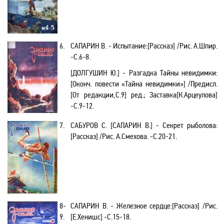
6.
САПАРИН В. - Испытание:[Рассказ] /Рис. А.Шпир.
-С.6-8.
[ДОЛГУШИН Ю.] - Разгадка Тайны невидимки:
[Оконч. повести «Тайна невидимки»] /Предисл.
[От редакции,С.9] ред.; Заставка[К.Арцеулова
]
-С.9-12.
7.
САБУРОВ С. [САПАРИН В.] - Секрет рыболова:
[Рассказ] /Рис. А.Смехова. -С.20-21.
8-
САПАРИН В. - Железное сердце:[Рассказ] /Рис.
9.
[Е.Хенишс] -С.15-18.