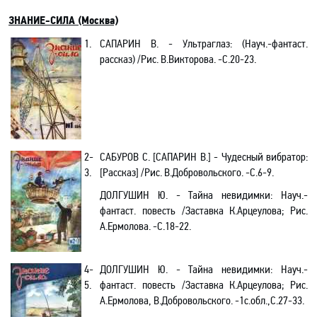
ЗНАНИЕ-СИЛА (Москва)
1.
САПАРИН В. - Ультраглаз: (Науч.-фантаст.
рассказ) /Рис. В.Викторова. -С.20-23.
2-
САБУРОВ С. [САПАРИН В.] - Чудесный вибратор:
3.
[Рассказ] /Рис. В.Добровольского. -С.6-9.
ДОЛГУШИН Ю. - Тайна невидимки: Науч.-
фантаст. повесть /Заставка К.Арцеулова; Рис.
А.Ермолова. -С.18-22.
4-
ДОЛГУШИН Ю. - Тайна невидимки: Науч.-
5.
фантаст. повесть /Заставка К.Арцеулова; Рис.
А.Ермолова, В.Добровольского. -1с.обл.,С.27-33.