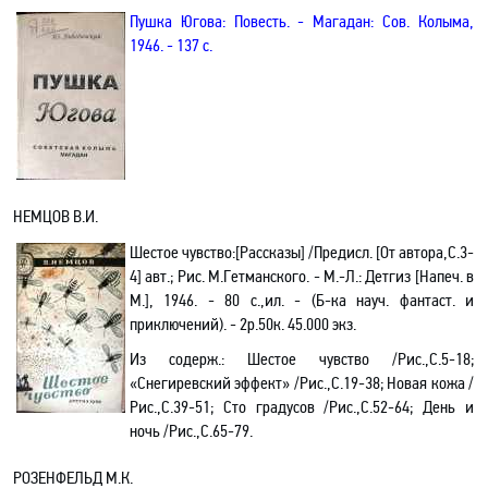
Пушка Югова: Повесть. - Магадан: Сов. Колыма,
1946. - 137 с.
НЕМЦОВ В.И.
Шестое чувство
:[Рассказы] /Предисл. [От автора,С.3-
4] авт.; Рис. М.Гетманского. - М.-Л.: Детгиз [Напеч. в
М.], 1946. - 80 с.,ил. - (Б-ка науч. фантаст. и
приключений). - 2р.50к. 45.000 экз.
Из содерж.:
Шестое чувство /Рис.,С.5-18;
«Снегиревский эффект» /Рис.,С.19-38; Новая кожа /
Рис.,С.39-51; Сто градусов /Рис.,С.52-64; День и
ночь /Рис.,С.65-79.
РОЗЕНФЕЛЬД М.К.