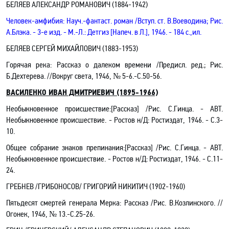
БЕЛЯЕВ АЛЕКСАНДР РОМАНОВИЧ (1884-1942)
Человек-амфибия: Науч.-фантаст. роман /Вступ. ст. В.Воеводина; Рис.
А.Блэка. - 3-е изд. - М.-Л.: Детгиз [Напеч. в Л.], 1946. - 184 с.,ил.
БЕЛЯЕВ СЕРГЕЙ МИХАЙЛОВИЧ (1883-1953)
Горячая река: Рассказ о далеком времени /Предисл. ред.; Рис.
Б.Дехтерева. //Вокруг света, 1946, № 5-6.-C.50-56.
ВАСИЛЕНКО ИВАН ДМИТРИЕВИЧ (1895-1966)
Необыкновенное происшествие
:[Рассказ] /Рис. С.Гинца
.
- АВТ.
Необыкновенное происшествие.
- Ростов н/Д: Ростиздат, 1946. - С.3-
10.
Общее собрание знаков препинания
:[Рассказ] /Рис. С.Гинца
.
- АВТ.
Необыкновенное происшествие.
- Ростов н/Д: Ростиздат, 1946. -
С.11-
24.
ГРЕБНЕВ /ГРИБОНОСОВ/ ГРИГОРИЙ НИКИТИЧ (1902-1960)
Пятьдесят смертей генерала Мерка: Рассказ /Рис. В.Козлинского. //
Огонек, 1946, № 13.-C.25-26.