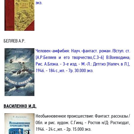
экз.
БЕЛЯЕВ А.Р.
Человек-амфибия: Науч.-фантаст. роман /Вступ. ст.
[А.Р.Беляев и его творчество,С.3-6]
В.Воеводина;
Рис. А.Блэка. - 3-е изд. - М.-Л.: Детгиз [Напеч. в Л.],
1946. - 184 с.,ил. - 7р. 30.000 экз.
ВАСИЛЕНКО И.Д.
Необыкновенное происшествие
: Фантаст. рассказы /
Обл. и рис. худож. С.Гинц. - Ростов н/Д: Ростиздат,
1946. - 24 с.,ил. - 2р. 15.000 экз.