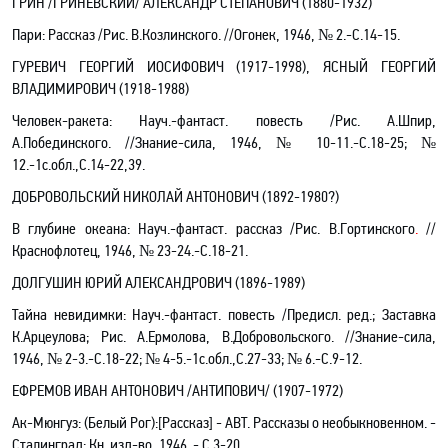
ГРИН /ГРИНЕВСКИЙ/ АЛЕКСАНДР СТЕПАНОВИЧ (1880-1932)
Пари
: Рассказ /Рис. В.Козлинского. //Огонек, 1946, № 2.-С.14-15.
ГУРЕВИЧ ГЕОРГИЙ ИОСИФОВИЧ (1917
-1998
), ЯСНЫЙ ГЕОРГИЙ
ВЛАДИМИРОВИЧ (1918-1988)
Человек-ракета: Науч.-фантаст. повесть /Рис. А.Шпир,
А.Побединского. //Знание-сила, 1946, № 10-11.-С.18-25; №
12.-1с.обл.,С.14-22,39.
ДОБРОВОЛЬСКИЙ НИКОЛАЙ АНТОНОВИЧ (1892-1980?)
В глубине океана
: Науч.-фантаст. рассказ /Рис.
В.Гортинского
.
//
Краснофлотец, 1946, № 23-24.-С.18-21.
ДОЛГУШИН ЮРИЙ АЛЕКСАНДРОВИЧ (1896-1989)
Тайна невидимки: Науч.-фантаст. повесть /Предисл. ред.; Заставка
К.Арцеулова; Рис. А.Ермолова, В.Добровольского. //Знание-сила,
1946, № 2-3.-С.18-22; № 4-5.-1с.обл.,С.27-33; № 6.-С.9-12.
ЕФРЕМОВ ИВАН АНТОНОВИЧ /АНТИПОВИЧ/ (1907-1972)
Ак-Мюнгуз: (Белый Рог):[Рассказ] - АВТ. Рассказы о необыкновенном. -
Сталинград: Кн. изд-во, 1946. - С.3-20.