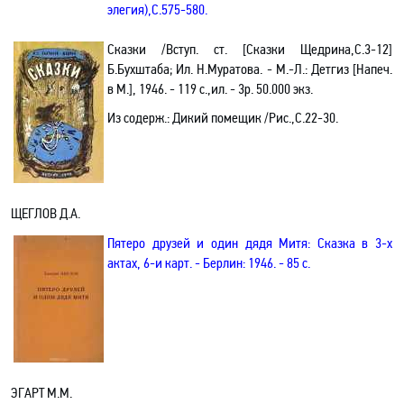
элегия)
,С.575-580.
Сказки /Вступ. ст. [Сказки Щедрина,С.3-12]
Б.Бухштаба; Ил. Н.Муратова. - М.-Л.: Детгиз [Напеч.
в М.], 1946. - 119 с.,ил. - 3р. 50.000 экз.
Из содерж.: Дикий помещик /Рис.,С.22-30.
ЩЕГЛОВ Д.А.
Пятеро друзей и один дядя Митя: Сказка в 3-х
актах, 6-и карт. - Берлин: 1946. - 85 с.
ЭГАРТ М.М.