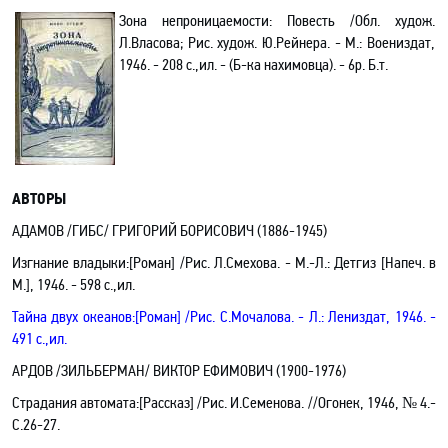
Зона непроницаемости: Повесть /Обл. худож.
Л.Власова; Рис. худож. Ю.Рейнера. - М.: Воениздат,
1946. - 208 с.,ил. - (Б-ка нахимовца). - 6р. Б.т.
АВТОРЫ
АДАМОВ /ГИБС/ ГРИГОРИЙ БОРИСОВИЧ (1886-1945)
Изгнание владыки:[Роман] /Рис. Л.Смехова. - М.-Л.: Детгиз
[Напеч. в
М.]
, 1946. - 598 с.,ил.
Тайна двух океанов:[Роман] /Рис. С.Мочалова. - Л.: Лениздат, 1946. -
491 с.,ил.
АРДОВ /ЗИЛЬБЕРМАН/ ВИКТОР ЕФИМОВИЧ (1900-1976)
Страдания автомата:[Рассказ] /Рис. И.Семенова. //Огонек, 1946, № 4.-
С.26-27.