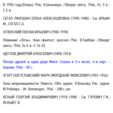
В 1950 году
:[Очерк]
/Рис. В.Цельмера. //Вокруг света, 1946, № 5-6.-
С.2-6.
СЕГАЛ /МАРШАК/ ЕЛЕНА АЛЕКСАНДРОВНА (1905-1980)
- См. ИЛЬИН
М., СЕГАЛ С.А.
УСПЕНСКИЙ ЛЕВ ВАСИЛЬЕВИЧ (1900-1978)
Плавание «Зэты»: Науч.-фантаст. рассказ /Рис. В.Таубера. //Вокруг
света, 1946, № 5-6.-С.16-22.
ЩЕГЛОВ ДМИТРИЙ АЛЕКСЕЕВИЧ (1898-1963)
Пятеро друзей и один дядя Митя: Сказка в 3-х актах, 6-и карт. -
Берлин: 1946. - 85 с.
ЭГАРТ /
БОГУСЛАВСКИЙ/
МАРК /МОРДЕХАЙ/ МОИСЕЕВИЧ (1901-1956)
Зона непроницаемости: Повесть /Обл. худож. Л.Власова; Рис. худож.
Ю.Рейнера. - М.: Воениздат, 1946. - 208 с.,ил.
ЯСНЫЙ ГЕОРГИЙ ВЛАДИМИРОВИЧ (1918-1988) - См. ГУРЕВИЧ Г.И.,
ЯСНЫЙ Г.В.