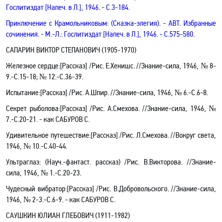
Гослитиздат
[Напеч. в Л.]
,
1946.
- С.3-184.
Приключение с Крамольниковым
: (Сказка-элегия)
. - АВТ.
Избранные
сочинения. - М.-Л.: Гослитиздат
[Напеч. в Л.]
,
1946.
- С.575-580.
САПАРИН ВИКТОР СТЕПАНОВИЧ (1905-1970)
Железное сердце:[Рассказ] /Рис. Е.Хенишс. //Знание-сила, 1946, № 8-
9.-С.15-18; № 12.-С.36-39.
Испытание:[Рассказ] /Рис. А.Шпир. //Знание-сила, 1946, № 6.-С.6-8.
Секрет рыболова:[Рассказ] /Рис. А.Смехова. //Знание-сила, 1946, №
7.-С.20-21. -
как
САБУРОВ С.
Удивительное путешествие:[Рассказ] /Рис. Л.Смехова. //Вокруг света,
1946, № 10.-С.40-44.
Ультраглаз: (Науч.-фантаст. рассказ) /Рис. В.Викторова. //Знание-
сила, 1946, № 1.-С.20-23.
Чудесный вибратор:[Рассказ] /Рис. В.Добровольского. //Знание-сила,
1946, № 2-3.-С.6-9. -
как
САБУРОВ С.
САУШКИН ЮЛИАН ГЛЕБОВИЧ (1911-1982)