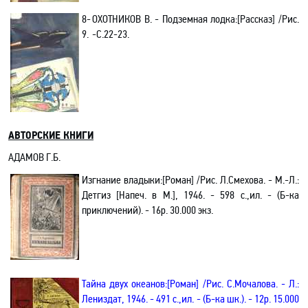
8-
ОХОТНИКОВ В. - Подземная лодка:[Рассказ] /Рис.
9.
-С.22-23.
АВТОРСКИЕ КНИГИ
АДАМОВ Г.Б.
Изгнание владыки:[Роман] /Рис. Л.Смехова. - М.-Л.:
Детгиз
[Напеч. в М.]
, 1946. - 598 с.,ил. - (Б-ка
приключений). - 16р. 30.000 экз.
Тайна двух океанов:[Роман] /Рис. С.Мочалова. - Л.:
Лениздат, 1946. - 491 с.,ил. - (Б-ка шк.). - 12р. 15.000