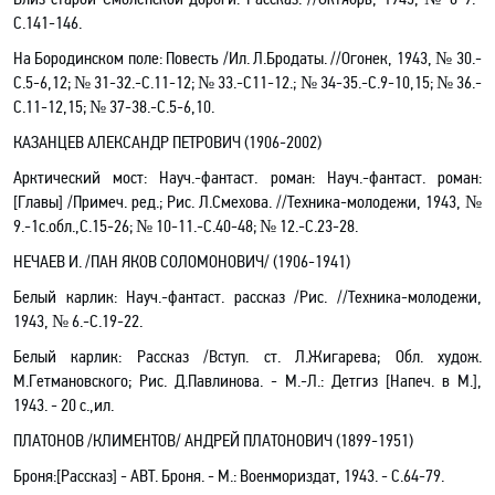
С.141-146.
На Бородинском поле
: Повесть /Ил. Л.Бродаты. //Огонек, 1943, № 30.-
С.5-6,12; № 31-32.-С.11-12; № 33.-С11-12.; № 34-35.-С.9-10,15; № 36.-
С.11-12,15; № 37-38.-С.5-6,10.
КАЗАНЦЕВ АЛЕКСАНДР ПЕТРОВИЧ (1906-2002)
Арктический мост
: Науч.-фантаст. роман
: Науч.-фантаст. роман:
[Главы] /Примеч. ред.; Рис. Л.Смехова
. //Техника-молодежи, 1943, №
9.-1с.обл.,С.15-26; № 10-11.-C.40-48; № 12.-C.23-28.
НЕЧАЕВ И. /ПАН ЯКОВ СОЛОМОНОВИЧ/ (1906-1941)
Белый карлик: Науч.-фантаст. рассказ
/Рис
. //Техника-молодежи,
1943, № 6.-C.19-22.
Белый карлик
: Рассказ /Вступ. ст. Л.Жигарева; Обл. худож.
М.Гетмановского; Рис. Д.Павлинова. - М.-Л.: Детгиз
[Напеч. в М.]
,
1943
. - 20 с.,ил
.
ПЛАТОНОВ /КЛИМЕНТОВ/ АНДРЕЙ ПЛАТОНОВИЧ (1899-1951)
Броня
:[Рассказ]
- АВТ.
Броня.
- М.: Военмориздат, 1943. -
С
.64-79.