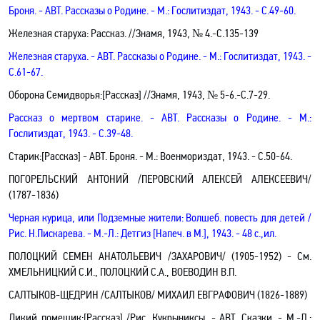
Броня
.
- АВТ.
Рассказы о Родине. - М.: Гослитиздат, 1943. - С
.49-60.
Железная старуха: Рассказ.
//Знамя, 1943, № 4.
-C.135-139
Железная старуха
.
- АВТ.
Рассказы о Родине. - М.: Гослитиздат, 1943. -
С
.61-67.
Оборона Семидворья
:[Рассказ]
//Знамя, 1943, № 5-6.-C
.7-29.
Рассказ о мертвом старике
.
- АВТ.
Рассказы о Родине. - М.:
Гослитиздат, 1943. - С
.39-48.
Старик:[Рассказ]
- АВТ.
Броня.
- М.: Военмориздат, 1943. -
С.50-64.
ПОГОРЕЛЬСКИЙ АНТОНИЙ /ПЕРОВСКИЙ АЛЕКСЕЙ АЛЕКСЕЕВИЧ/
(1787-1836)
Черная курица, или Подземные жители
: Волшеб. повесть для детей
/
Рис. Н.Пискарева. - М.-Л.: Детгиз
[Напеч. в М.]
, 1943. - 48 с.,ил.
ПОЛОЦКИЙ СЕМЕН АНАТОЛЬЕВИЧ /ЗАХАРОВИЧ/ (1905-1952)
- См.
ХМЕЛЬНИЦКИЙ С.И., ПОЛОЦКИЙ С.А., ВОЕВОДИН В.П.
САЛТЫКОВ-ЩЕДРИН /САЛТЫКОВ/ МИХАИЛ ЕВГРАФОВИЧ (1826-1889)
Дикий помещик
:[Рассказ]
/Рис. Кукрыниксы
. - АВТ.
Сказки. - М.-Л.: