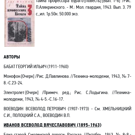
Тайна профессора Бураго:[Повесть
]:
[
Вып. 1-6
]
/Рис.
П.Алякринского.
-
М.: Мол. гвардия,
1943.
Вып.
3
. 79
с.,ил. 1р.50к.
50
.000 экз.
АВТОРЫ
БАБАТ ГЕОРГИЙ ИЛЬИЧ
(1911-1960)
Монофон:[Очерк]
/Рис. Д.Павлинова
. //Техника-молодежи, 1943, № 7-
8.-C.23-24.
Электролет:[Очерк]
/Примеч. ред.; Рис.
С.Лодыгина. //Техника-
молодежи, 1943, № 4-5.-C.16-17.
ВОЕВОДИН ВСЕВОЛОД ПЕТРОВИЧ (1907-1973) - См. ХМЕЛЬНИЦКИЙ
С.И., ПОЛОЦКИЙ С.А., ВОЕВОДИН В.П.
ИВАНОВ ВСЕВОЛОД ВЯЧЕСЛАВОВИЧ (1895-1963)
Близ старой Смоленской дороги
: Рассказ. //Октябрь, 1943, № 8-9.-