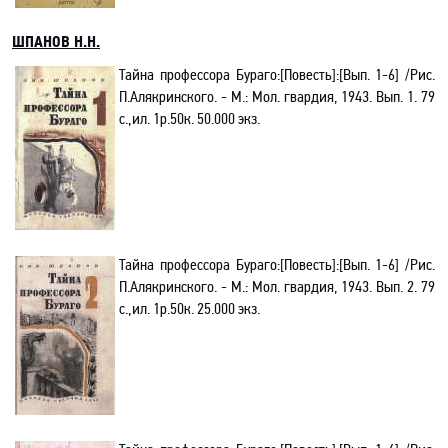
ШПАНОВ Н.Н.
Тайна
профессора
Бураго
:[
П
о
в
есть
]:
[
Вып. 1-6
]
/Рис.
П.Алякринского.
-
М.:
Мо
л. гварди
я
,
1943.
Вып. 1. 79
с.,ил. 1р.50к.
50.000 экз.
Тайна профессора Бураго:[Повесть
]:
[
Вып. 1-6
]
/Рис.
П.Алякринского.
-
М.: Мол. гвардия,
1943.
Вып.
2
. 79
с.,ил. 1р.50к.
25
.000 экз.