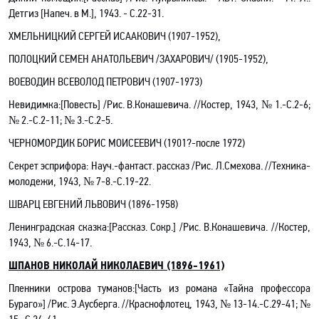
Детгиз [Напеч. в М.], 1943. - С.22-31.
ХМЕЛЬНИЦКИЙ СЕРГЕЙ ИСААКОВИЧ (1907-1952),
ПОЛОЦКИЙ СЕМЕН АНАТОЛЬЕВИЧ
/ЗАХАРОВИЧ/
(1905-1952),
ВОЕВОДИН ВСЕВОЛОД ПЕТРОВИЧ (1907-1973)
Невидимка
:[Повесть]
/Рис. В.Конашевича. //Костер, 1943, № 1.-С.2-6;
№ 2.-С.2-11; № 3.-С.2-5.
ЧЕРНОМОРДИК БОРИС МОИСЕЕВИЧ (1901?-после 1972)
Секрет эсприфора
: Науч.-фантаст. рассказ /Рис. Л.Смехова
. //Техника-
молодежи, 1943, № 7-8.-C.19-22.
ШВАРЦ ЕВГЕНИЙ ЛЬВОВИЧ (1896-1958)
Ленинградская сказка:[Рассказ. Сокр.] /Рис. В.Конашевича
.
//Костер,
1943, № 6.
-C.14-17.
ШПАНОВ НИКОЛАЙ НИКОЛАЕВИЧ (1896-1961)
Пленники острова туманов:[Часть из романа
«Тайна профессора
Бураго»
] /Рис. Э.Аусберга
. //Краснофлотец, 1943, № 13-14.-C.
29-41
; №