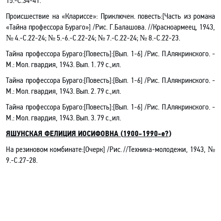
15.-C.
34-41.
Происшествие на «Клариссе»
:
Приключен. повесть
:[Часть из романа
«Тайна профессора Бураго»
]
/Рис. Г.Балашова. //Красноармеец, 1943,
№ 4.-C.
22-24
; № 5.-6.-C.
22-24
; № 7.-C.
22-24
; № 8.-C.
22-23.
Тайна профессора Бураго:[Повесть]:
[
Вып. 1-6
]
/Рис. П.Алякринского.
-
М.: Мол. гвардия,
1943.
Вып. 1. 79 с.,ил.
Тайна профессора Бураго:[Повесть
]:
[
Вып. 1-6
]
/Рис. П.Алякринского.
-
М.: Мол. гвардия,
1943.
Вып. 2. 79 с.,ил.
Тайна профессора Бураго:[Повесть
]:
[
Вып. 1-6
]
/Рис. П.Алякринского.
-
М.: Мол. гвардия,
1943.
Вып. 3. 79 с.,ил.
ЯШУНСКАЯ ФЕЛИЦИЯ ИОСИФОВНА (
1900-1990-е?
)
На резиновом комбинате:[Очерк]
/Рис
. //Техника-молодежи, 1943, №
9.-C.27-28.