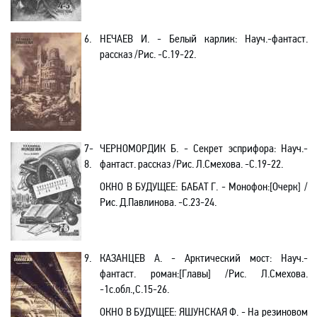
6.
НЕЧАЕВ И. - Белый карлик: Науч.-фантаст.
рассказ /Рис. -C
.19-22.
7-
ЧЕРНОМОРДИК Б. - Секрет эсприфора: Науч.-
8.
фантаст. рассказ /Рис. Л.Смехова. -C.19-22.
ОКНО В БУДУЩЕЕ:
БАБАТ Г. - Монофон
:[Очерк]
/
Рис. Д.Павлинова. -C.23-24.
9.
КАЗАНЦЕВ А. - Арктический мост: Науч.-
фантаст. роман:[Главы] /Рис. Л.Смехова.
-1с.обл.,
С.
15-26.
ОКНО В БУДУЩЕЕ:
ЯШУНСКАЯ Ф. - На резиновом