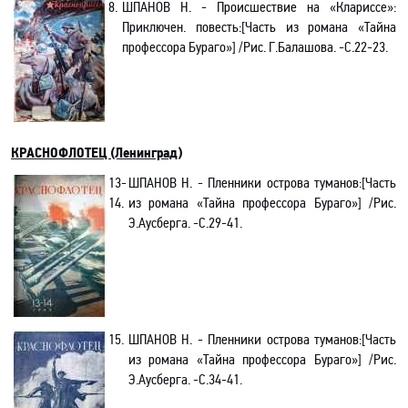
8.
ШПАНОВ Н. - Происшествие на «Клариссе»
:
Приключен. повесть
:[Часть из романа
«Тайна
профессора Бураго»
]
/Рис. Г.Балашова.
-C.22-23.
КРАСНОФЛОТЕЦ (Ленинград)
13-
ШПАНОВ Н. - Пленники острова туманов:[Часть
14.
из романа
«Тайна профессора Бураго»
] /Рис.
Э.Аусберга. -C.29-41.
15.
ШПАНОВ Н. - Пленники острова туманов:[Часть
из романа
«Тайна профессора Бураго»
] /Рис.
Э.Аусберга. -C.34-41.