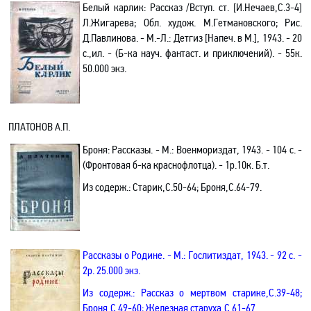
Белый карлик
: Рассказ /Вступ. ст. [И.Нечаев,С.3-4]
Л.Жигарева; Обл. худож. М.Гетмановского; Рис.
Д.Павлинова. - М.-Л.: Детгиз
[Напеч. в М.]
, 1943. - 20
с.,ил. - (Б-ка науч. фантаст. и приключений). - 55к.
50.000 экз.
ПЛАТОНОВ А.П.
Броня: Рассказы. - М.: Военмориздат, 1943. - 104 с. -
(Фронтовая б-ка краснофлотца). - 1р.10к. Б.т.
Из содерж.:
Старик,С.50-64;
Броня,С.64-79.
Рассказы о Родине. - М.: Гослитиздат, 1943. - 92 с. -
2р. 25.000 экз.
Из содерж.: Рассказ о мертвом старике,С.39-48;
Броня,С.49-60; Железная старуха,С.61-67.