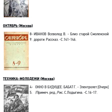
ОКТЯБРЬ (Москва)
8-
ИВАНОВ
Всеволод
В. -
Близ старой Смоленской
9.
дороги: Рассказ. -С.141-146.
ТЕХНИКА-МОЛОДЕЖИ (Москва)
4-
ОКНО В БУДУЩЕЕ:
БАБАТ Г.
- Электролет:[Очерк]
5.
/Примеч. ред.; Рис.
С.Лодыгина. -C.16-17.