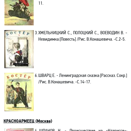
11.
3.
ХМЕЛЬНИЦКИЙ С., ПОЛОЦКИЙ С., ВОЕВОДИН В.
-
Невидимка:[Повесть] /Рис. В.Конашевича
. -C.2-5.
6.
ШВАРЦ Е. -
Ленинградская сказка
:[
Рассказ. Сокр.
]
/Рис. В.Конашевича
. -C.14-17.
КРАСНОАРМЕЕЦ (Москва)
4.
ШПАНОВ Н. - Происшествие на «Клариссе»
: