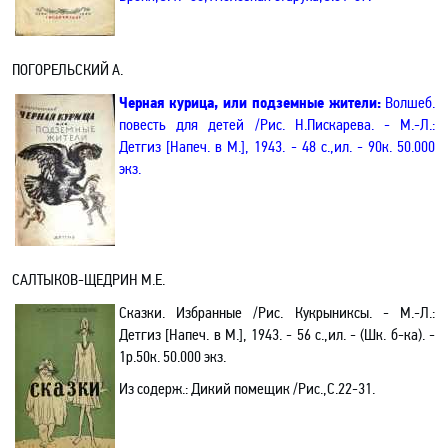
ПОГОРЕЛЬСКИЙ А.
Черная курица, или подземные жители:
Волшеб.
повесть для детей /Рис. Н.Пискарева. - М.-Л.:
Детгиз
[Напеч. в М.]
, 1943. - 48 с.,ил. - 90к. 50.000
экз.
САЛТЫКОВ-ЩЕДРИН М.Е.
Сказки. Избранные /Рис. Кукрыниксы. - М.-Л.:
Детгиз [Напеч. в М.], 1943. - 56 с.,ил. - (Шк. б-ка). -
1р.50к. 50.000 экз.
Из содерж.:
Дикий помещик /Рис.,С.22-31.