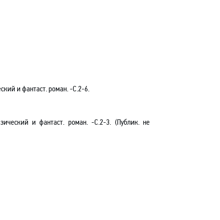
еский и фантаст
.
р
оман. -C.2-6.
зический и фантаст
.
р
оман. -C.2-3. (Публик
.
н
е