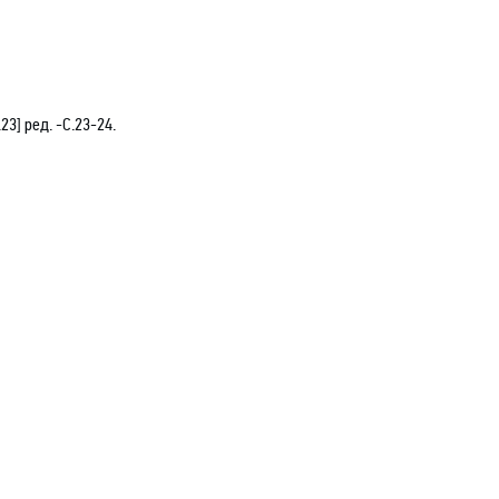
.23] ред.
-С
.23-24.