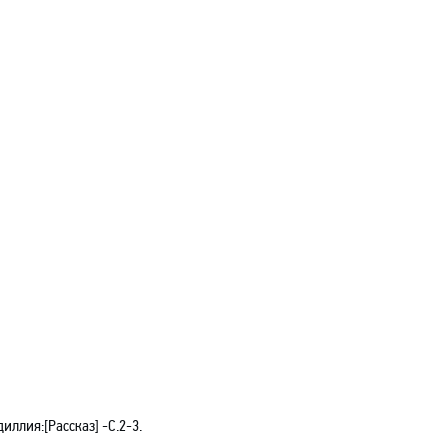
идиллия
:[
Рассказ] -C.2-3.