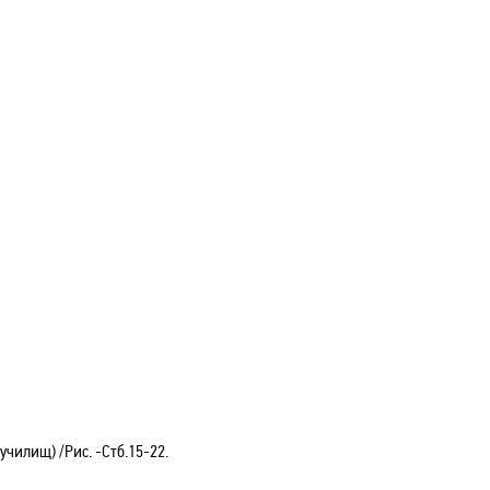
училищ) /Рис. -
C
тб.15-22.