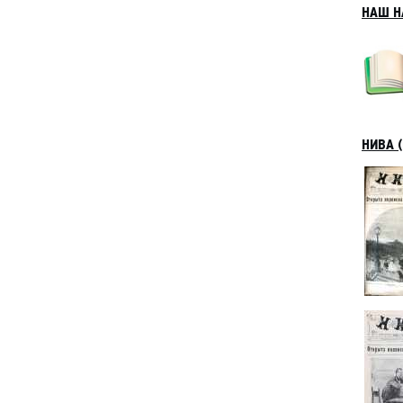
НАШ Н
НИВА (