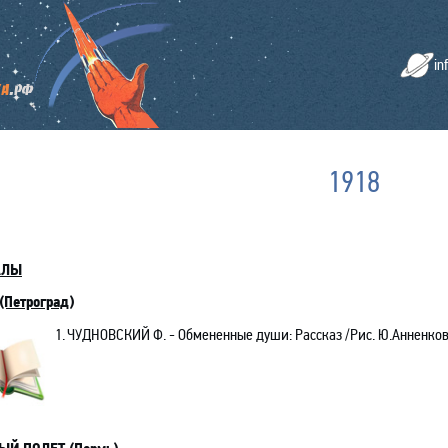
in
1918
АЛЫ
(Петроград)
1.
ЧУДНОВСКИЙ Ф.
- Обмененные души: Рассказ /Рис. Ю.Анненкова