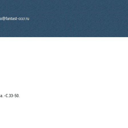
fo@fantast-cccr.ru
. -C.33-50.