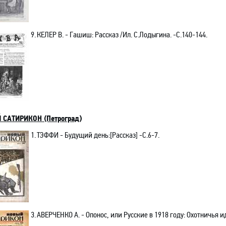
9.
КЕЛЕР В.
- Гашиш: Рассказ /Ил. С.Лодыгина.
-С
.140-144.
 САТИРИКОН (Петроград)
1.
ТЭФФИ
- Будущий день
:[
Рассказ] -C.6-7.
3.
АВЕРЧЕНКО А.
- Опонос, или Русские в 1918 году: Охотничья 