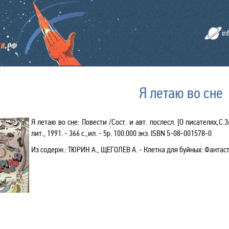
in
Я летаю во сне
Я летаю во сне: Повести /Сост. и авт. послесл. [О писателях,С.
лит., 1991. - 366 с.,ил. - 5р. 100.000 экз.
ISBN
5-08-001578-0
Из содерж.:
ТЮРИН А., ЩЕГОЛЕВ А. - Клетка для буйных: Фантаст.