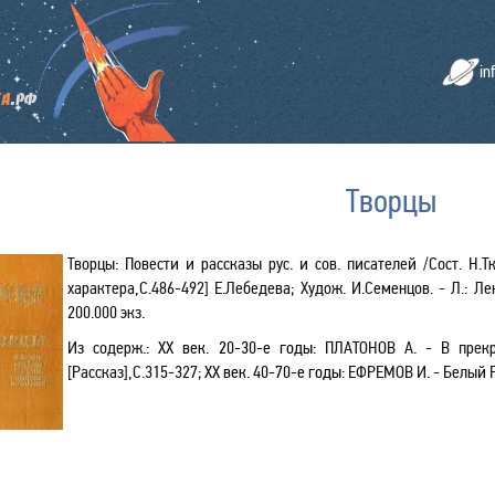
in
Творцы
Творцы
: Повести и рассказы рус. и сов. писателей
/С
ост. Н.Т
характера
,С
.486-492] Е.Лебедева; Худож. И.Семенцов. - Л.: Лен
200.000 экз.
Из содерж.:
XX век. 20-30-е годы:
ПЛАТОНОВ А. - В прек
[
Рассказ]
,С.315-327;
XX век. 40-70-е годы:
ЕФРЕМОВ
И. - Белый 