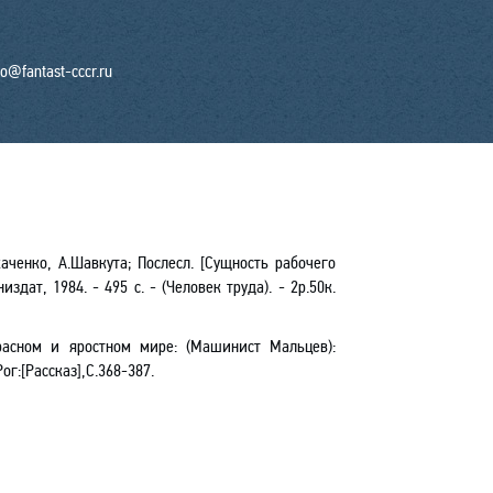
fo@fantast-cccr.ru
каченко, А.Шавкута; Послесл. [Сущность рабочего
издат, 1984. - 495 с. - (Человек труда). - 2р.50к.
расном и яростном мире: (Машинист Мальцев)
:
Рог
:[Рассказ]
,С.368-387.