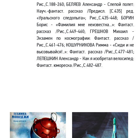
Рис.,С.188-260; БЕЛЯЕВ Александр - Слепой полет:
Науч.-фантаст. рассказ /Предисл. [С.435] ред.
«Уральского следопыта»; Рис.,С.435-448; БОРИН
Борис - «Фамилия мне неизвестна...»: Фантаст.
рассказ /Рис.,С.449-460; ГРЕШНОВ Михаил -
Экзамен по космографии: Фантаст. рассказ /
Рис.,С.461-476; КОШУРНИКОВА Римма - «Сиди и не
высовывайся!..»: Фантаст. рассказ /Рис.,С.477-481;
ЛЕПЕШКИН Александр - Как я изобретал велосипед:
Фантаст. юмореска /Рис.,С.482-487.