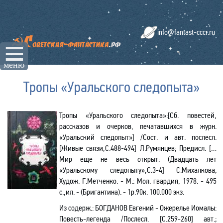
info@fantast-cccr.ru
☰
меню
Тропы «Уральского следопыта»
Тропы «Уральского следопыта»:[Сб. повестей,
рассказов и очерков, печатавшихся в журн.
«Уральский следопыт»] /Сост. и авт. послесл.
[Живые связи,С.488-494] Л.Румянцев; Предисл. […
Мир еще не весь открыт: (Двадцать лет
«Уральскому следопыту»,С.3-4] С.Михалкова;
Худож. Г.Метченко. - М.: Мол. гвардия, 1978. - 495
с.,ил. - (Бригантина). - 1р.90к. 100.000 экз.
Из содерж.:
БОГДАНОВ Евгений - Ожерелье
Иомалы
:
Повесть-легенда /Послесл. [С.259-260] авт.;