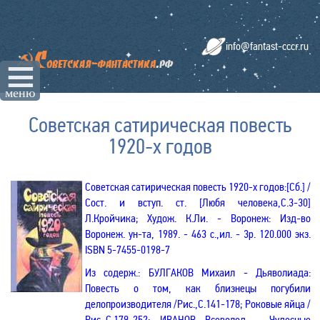
info@fantast-cccr.ru
☰
меню
Советская сатирическая повесть
1920-х годов
Советская сатирическая повесть
1920-х годов
:[Сб.]
/
Сост. и вступ. ст. [Любя человека,С.3-30]
Л.Кройчика; Худож. К.Ли. - Воронеж: Изд-во
Воронеж. ун-та, 1989. - 463 с.,ил. - 3р. 120.000 экз.
ISBN
5-7455-0198-7
Из содерж.:
БУЛГАКОВ М
ихаил
- Дьяволиада:
Повесть о том, как близнецы погубили
делопроизводителя
/Рис.
,С.141-178; Роковые яйца /
Рис.,С.179-252; ИВАНОВ Вс
еволод
-
Чудесные