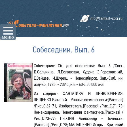
info@fantast-cccr.ru
☰
меню
Собеседник. Вып. 6
Собеседник: Сб. для юношества: Вып. 6 /Сост.
Д.Селькина, Л.Белявская; Худож. Э.Гороховский,
Е.Зайцев, И.Шуриц. - Новосибирск: Зап.-Сиб. кн.
изд-во, 1985. - 239 с.,ил. - 60к. 50.000 экз.
Из содерж.:
ФАНТАТИКА И ПРИКЛЮЧЕНИЯ:
ПИЩЕНКО Виталий - Равные возможности:[Рассказ]
/Рис.,С.69-71; Изобретатель:[Рассказ] /Рис.,С.71-73;
Командировка: Новогодняя фантастика:[Рассказ] /
Рис.,С.73-77; ПЫХТИН Александр - Точность:
[Рассказ] /Рис.,С.78; МАЛАШЕНКО Игорь - Критерий