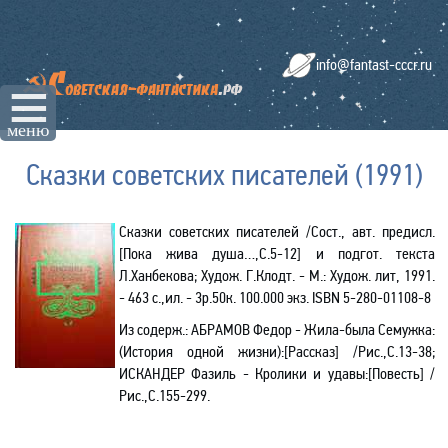
info@fantast-cccr.ru
☰
меню
Сказки советских писателей (1991)
Сказки советских писателей /Сост., авт. предисл.
[Пока жива душа…,С.5-12] и подгот. текста
Л.Ханбекова; Худож. Г.Клодт. - М.: Худож. лит, 1991.
- 463 с.,ил. - 3р.50к. 100.000 экз.
ISBN
5-280-01108-8
Из содерж.:
АБРАМОВ Федор - Жила-была Семужка:
(История одной жизни):[Рассказ] /Рис.,С.13-38;
ИСКАНДЕР Фазиль - Кролики и удавы:[Повесть] /
Рис.,С.155-299.