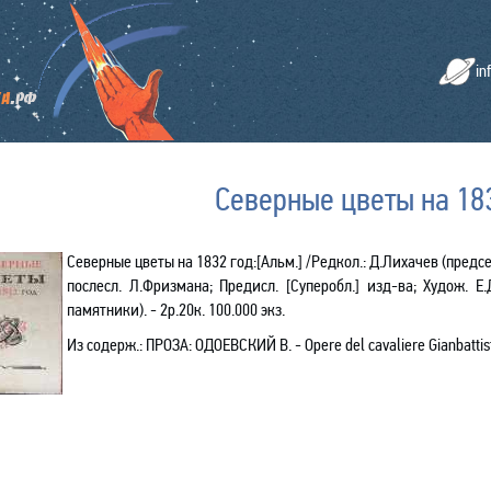
in
Северные цветы на 18
Северные цветы на 1832 год
:[Альм.] /
Редкол.: Д.Лихачев (председ
послесл. Л.Фризмана;
Предисл. [Суперобл.] изд-ва;
Худож. Е.
памятники). - 2р.20к.
100.000 экз.
Из
содерж
.:
ПРОЗА
:
ОДОЕВСКИЙ
В
. -
Opere
del
cavaliere
Gianbattis