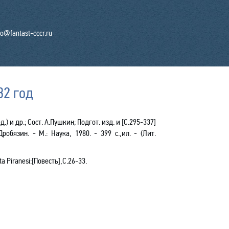
fo@fantast-cccr.ru
32 год
.) и др.;
Сост. А.Пушкин; Подгот. изд. и [С.295-337]
Дробязин
. - М.: Наука, 1980. - 399 с.,ил. - (Лит.
ta
Piranesi
:[
Повесть
]
,
С
.26-33.