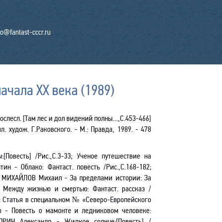
fo@fantast-cccr.ru
ачала ХХ века (1989)
 послесл. [Там лес и дол видений
полны
…,С.453-466]
. худож. Г.Раковского. - М.: Правда, 1989. - 478
ы
:[
Повесть] /Рис.,С.3-33; Ученое путешествие на
тин - Облако: Фантаст. повесть /Рис.
,С
.168-182;
3; МИХАЙЛОВ Михаил - За пределами истории: За
 - Между жизнью и смертью: Фантаст. рассказ /
: Статья в специальном № «Северо-Европейского
тр - Повесть о мамонте и ледниковом человеке:
КУПРИН Александр - Жидкое солнце:[Повесть] /