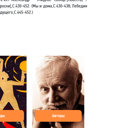
оски],С.430-452: (Мы и дома
,С
.430-438; Лебедия
удущего,С.445-452.)
оды
Авторы