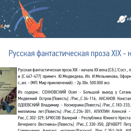
in
Русская фантастическая проза XIX - н
Русская фантастическая проза XIX - начала ХХ века
:[
Сб.] /Сост.,
и [С.467-477] примеч. Ю.Медведева; Ил. И.Мельникова; Оформл
с.
,и
л. -
(МП:
Мир приключений). - 2р.30к. 500.000 экз.
Из содерж.:
СЕНКОВСКИЙ Осип - Большой выход у
С
атан
Медвежий Остров:[Повесть] /Рис.,С.34-116; АКСАКОВ Констан
ОДОЕВСКИЙ Владимир - Косморама:[Повесть] /Рис.,С.183-23
миллионы лет
:[
Повесть] /Рис.,С.234-301; АПУХТИН Алексей
Рис.
,С
.302-329; БРЮСОВ Валерий - Республика Южного Креста
Вечернего Вестника»
:[
Повесть] /Рис.,С.330-350; ДРАВЕРТ Пе
Совершенно фантаст. история
:[
Рассказ] /Рис.,С.351-369; 