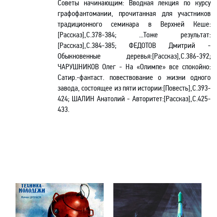
Советы начинающим: Вводная лекция по курсу
графофантомании, прочитанная для участников
традиционного семинара в Верхней Кеше:
[Рассказ],С.378-384; ...Тоже результат:
[Рассказ],С.384-385; ФЕДОТОВ Дмитрий -
Обыкновенные деревья:[Рассказ],С.386-392;
ЧАРУШНИКОВ Олег - На «Олимпе» все спокойно:
Сатир.-фантаст. повествование о жизни одного
завода, состоящее из пяти истории:[Повесть],С.393-
424; ШАЛИН Анатолий - Авторитет:[Рассказ],С.425-
433.