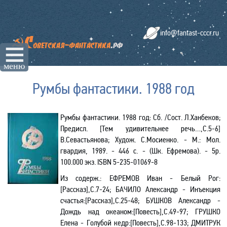
info@fantast-cccr.ru
☰
меню
Румбы фантастики. 1988 год
Румбы фантастики. 1988 год: Сб. /Сост. Л.Ханбеков;
Предисл. [Тем удивительнее речь…,С.5-6]
В.Севастьянова; Худож. С.Мосиенко. - М.: Мол.
гвардия, 1989. - 446 с. - (Шк. Ефремова). - 5р.
100.000 экз.
ISBN
5-235-01069-8
Из содерж.:
ЕФРЕМОВ Иван - Белый Рог:
[Рассказ],С.7-24; БАЧИЛО Александр - Инъекция
счастья:[Рассказ],С.25-48; БУШКОВ Александр -
Дождь над океаном:[Повесть],С.49-97; ГРУШКО
Елена - Голубой кедр:[Повесть],С.98-133; ДМИТРУК