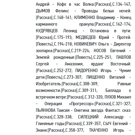
Андрей - Кофе в час Волка:[Рассказ],С.134-147;
ДЫМОВ Феликс - Проводы белых ночей:
[Рассказ],С.148-161; КЛИМЕНКО Владимир - Конец
карманного оракула:[Рассказ],С.162-174;
КУДРЯВЦЕВ Леонид - Остановка в пути:
[Рассказ],С.175-193; МЕДВЕДЕВ Юрий - Протей:
[Повесть],С.194-218; НОВИКЕВИЧ Ольга - Директор
зоопарка:[Рассказ],С.219-224; НОСОВ Евгений -
Землей рожденные:[Повесть],С.225-251; ПАВЛОВ
Сергей - Амазония, ярданг Восточный:
[Рассказ],С.252-272; ПИДОРЕНКО Игорь - Чужие
дети:[Повесть],С.273-307; ПИЩЕНКО Виталий -
Изобретатель:[Рассказ],С.308-309; Равные
возможности:[Рассказ],С.309-311; Баллада о
встречном ветре:[Рассказ],С.312-320; ПУХОВ Михаил
- Операция «Прогрессор»:[Рассказ],С.321-327;
ПЬЯНКОВА Таисия - Онегина звезда: Фантаст. сказ:
[Рассказ],С.328-338; СИЛЕЦКИЙ Александр -
Глиняные годы:[Рассказ],С.339-357; СЫЧ Евгений -
Знаки:[Рассказ],С.358-377; ТКАЧЕНКО Игорь -