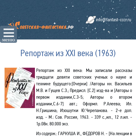
info@fantast-cccr.ru
☰
меню
Репортаж из XXI века (1963)
Репортаж из XXI века
: Мы записали рассказы
тридцати девяти советских ученых о науке и
технике будущего:[Очерки] /Авторы кн. Васильев
М.В. и Гущев С.З.; Предисл. [С.2] изд-ва и [Авторы о
первом издании,С.3-5; Авторы о втором
издании,С.6-7] авт.; Оформл. Р.Алеева; Ил.
Н.Гришина; Изошутки Ю.Черепанова
.
- 2-е доп.
изд. - М.: Сов. Россия, 1963. - 339 с.,ил., 12 л.ил. -
1р.08к. 80.000 экз.
Из содерж.: ГАРКУША И., ФЕДОРОВ Н. -
[На лекции в