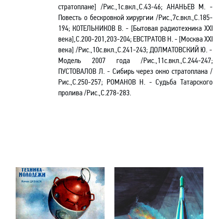
стратоплане] /Рис.,1с.вкл.,С.43-46; АНАНЬЕВ М. -
Повесть о бескровной хирургии /Рис
.,7с.вкл
.,С.185-
194; КОТЕЛЬНИКОВ В. -
[Бытовая радиотехника X
XI
века],С.200-201,203-204; ЕВСТРАТОВ Н. - [Москва X
XI
века] /Рис.,10с.вкл.,С.241-243; ДОЛМАТОВСКИЙ Ю. -
Модель 2007 года /Рис
.,11с.вкл
.,С.244-247;
ПУСТОВАЛОВ Л. -
Сибирь
через окно стратоплана
/
Рис.,С.250-257; РОМАНОВ Н. -
Судьба Татарского
пролива
/Рис.,С.278-283.