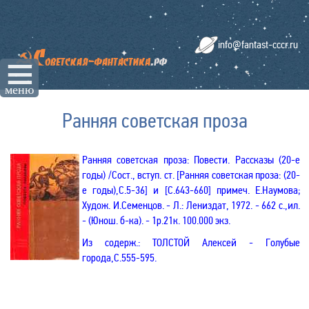
info@fantast-cccr.ru
☰
меню
Ранняя советская проза
Ранняя советская проза: Повести. Рассказы (20-е
годы) /Сост., вступ. ст. [Ранняя советская проза: (20-
е годы),С.5-36] и [С.643-660] примеч. Е.Наумова
;
Худож. И.Семенцов
. - Л.: Лениздат, 1972. - 662 с.,ил.
- (Юнош. б-ка). - 1р.21к. 100.000 экз.
Из содерж.: ТОЛСТОЙ Алексей - Голубые
города,С.555-595.