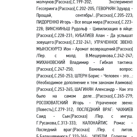
молчунов:[Рассказ],С.199-202; Эксперимент
Гессеринга:[Рассказ],С.202-205; ГЕВОРКЯН Эдуард -
Прощай, сентябрь!..:[Рассказ],С.205-223;
ПИДОРЕНКО Игорь - Все вещи мира:[Рассказ],С.223-
228; ВИКСНИНЬШ Рудольф - Цивилизация в яйце:
[Рассказ],С.228-231; КУБАТИЕВ Алан - Да услышат
зовущего:[Рассказ],С.232-241;
УТРАЧЕННОЕ ЗВЕНО
:
МЫНЭСКУРТЭ Ион - Аромат возвращений:[Рассказ]
/Пер. с молд. В.Мещерякова,С.242-247;
МИХАНОВСКИЙ Владимир - Гибкая тактика:
[Рассказ],С.247-250; Важный вопрос:
[Рассказ],С.250-253; ШТЕРН Борис - Человек - это…:
(Необходимое дополнение к тем законам Азимова):
[Рассказ],С.253-265; ШАГИНЯН Александр - Как это
было на самом деле…:[Рассказ],С.265-279;
РОСОХОВАТСКИЙ Игорь - Утраченное звено:
[Повесть],С.279-312;
ПОСЛЕДНИЙ ВРАГ:
ЧАХКИЕВ
Саид - Сын:[Рассказ] /Пер. с ингуш.
Г.Русакова,С.313-333; КАЛОНАЙТИС Ромас -
Последний враг:[Рассказ] /Пер. с литов.
Б.Балашявичюса,С.333-344; ЧОХЕЛИ Годерзи -