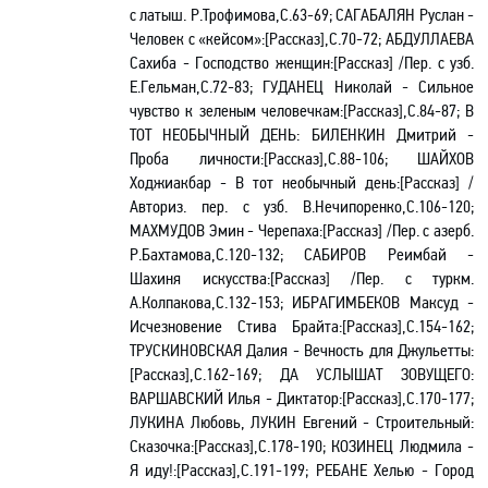
с латыш. Р.Трофимова,С.63-69; САГАБАЛЯН Руслан -
Человек с «кейсом»:[Рассказ],С.70-72; АБДУЛЛАЕВА
Сахиба - Господство женщин:[Рассказ] /Пер. с узб.
Е.Гельман,С.72-83; ГУДАНЕЦ Николай - Сильное
чувство к зеленым человечкам:[Рассказ],С.84-87;
В
ТОТ НЕОБЫЧНЫЙ ДЕНЬ:
БИЛЕНКИН Дмитрий -
Проба личности:[Рассказ],С.88-106; ШАЙХОВ
Ходжиакбар - В тот необычный день:[Рассказ] /
Авториз. пер. с узб.
В.Нечипоренко,С.106-120;
МАХМУДОВ Эмин - Черепаха:[Рассказ] /Пер. с азерб.
Р.Бахтамова,С.120-132; САБИРОВ Реимбай -
Шахиня искусства:[Рассказ] /Пер. с туркм.
А.Колпакова,С.132-153; ИБРАГИМБЕКОВ Максуд -
Исчезновение Стива Брайта:[Рассказ],С.154-162;
ТРУСКИНОВСКАЯ Далия - Вечность для Джульетты:
[Рассказ],С.162-169;
ДА УСЛЫШАТ ЗОВУЩЕГО
:
ВАРШАВСКИЙ Илья - Диктатор:[Рассказ],С.170-177;
ЛУКИНА Любовь, ЛУКИН Евгений - Строительный:
Сказочка:[Рассказ],С.178-190; КОЗИНЕЦ Людмила -
Я иду!:[Рассказ],С.191-199; РЕБАНЕ Хелью - Город