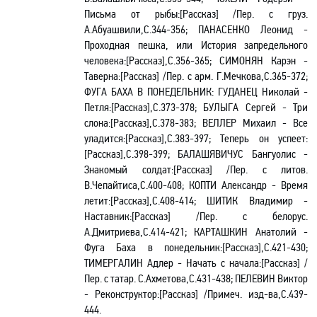
Письма от рыбы:[Рассказ] /Пер. с груз.
А.Абуашвили,С.344-356; ПАНАСЕНКО Леонид -
Проходная пешка, или История запредельного
человека:[Рассказ],С.356-365; СИМОНЯН Карэн -
Таверна:[Рассказ] /Пер. с арм. Г.Мечкова,С.365-372;
ФУГА БАХА В ПОНЕДЕЛЬНИК:
ГУДАНЕЦ Николай -
Петля:[Рассказ],С.373-378; БУЛЫГА Сергей - Три
слона:[Рассказ],С.378-383; ВЕЛЛЕР Михаил - Все
уладится:[Рассказ],С.383-397; Теперь он успеет:
[Рассказ],С.398-399; БАЛАШЯВИЧУС Бангуолис -
Знакомый солдат:[Рассказ] /Пер. с литов.
В.Чепайтиса,С.400-408; КОПТИ Александр - Время
летит:[Рассказ],С.408-414; ШИТИК Владимир -
Наставник:[Рассказ] /Пер. с белорус.
А.Дмитриева,С.414-421; КАРТАШКИН Анатолий -
Фуга Баха в понедельник:[Рассказ],С.421-430;
ТИМЕРГАЛИН Адлер - Начать с начала:[Рассказ] /
Пер. с татар. С.Ахметова,С.431-438; ПЕЛЕВИН Виктор
- Реконструктор:[Рассказ] /Примеч. изд-ва,С.439-
444.