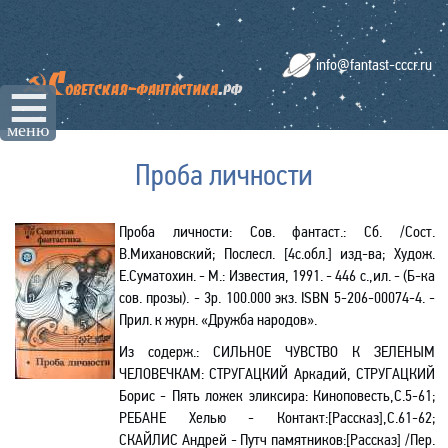
info@fantast-cccr.ru
☰
меню
Проба личности
Проба личности: Сов. фантаст.: Сб. /Сост.
В.Михановский; Послесл. [4с.обл.] изд-ва; Худож.
Е.Суматохин. - М.: Известия, 1991. - 446 с.,ил. - (Б-ка
сов. прозы). - 3р. 100.000 экз.
ISBN
5-206-00074-4. -
Прил. к журн. «Дружба народов».
Из содерж.:
СИЛЬНОЕ ЧУВСТВО К ЗЕЛЕНЫМ
ЧЕЛОВЕЧКАМ:
СТРУГАЦКИЙ Аркадий, СТРУГАЦКИЙ
Борис - Пять ложек эликсира: Киноповесть,С.5-61;
РЕБАНЕ Хелью - Контакт:[Рассказ],С.61-62;
СКАЙЛИС Андрей - Путч памятников:[Рассказ] /Пер.