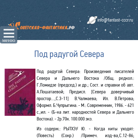
info@fantast-cccr.ru
☰
меню
Под радугой Севера
Под радугой Севера: Произведения писателей
Севера и Дальнего Востока
/
Общ. редкол.:
Г.Ломидзе (председ.) и др.;
Сост. и справки об авт.
А.Пошатаевой; Предисл. [Севера доверчивый
простор
…
,С.3-11] В.Чалмаева; Ил. В.Петрова
;
Оформл. Б.Чупрыгина
. - М.: Современник, 1986. - 621
с.,ил. - (Б-ка лит. народностей Севера и Дальнего
Востока). - 2р.70к. 100.000 экз.
Из содерж.:
РЫТХЭУ Ю. - Когда киты уходят:
(
Повесть
) (Сокр.) /Примеч. изд-ва
,С.12-86;