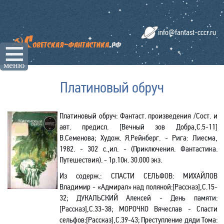
info@fantast-cccr.ru
☰
меню
Платиновый обруч
Платиновый обруч: Фантаст. произведения /Сост. и
авт. предисл. [Вечный зов Добра,С.5-11]
В.Семенова; Худож. Я.Рейнберг. - Рига: Лиесма,
1982. - 302 с.,ил. - (Приключения. Фантастика.
Путешествия). - 1р.10к. 30.000 экз.
Из содерж.:
СПАСТИ СЕЛЬФОВ: МИХАЙЛОВ
Владимир - «Адмирал» над поляной:[Рассказ],С.15-
32; ДУКАЛЬСКИЙ Алексей - День памяти:
[Рассказ],С.33-38; МОРОЧКО Вячеслав - Спасти
сельфов:[Рассказ],С.39-43; Преступление дяди Тома: