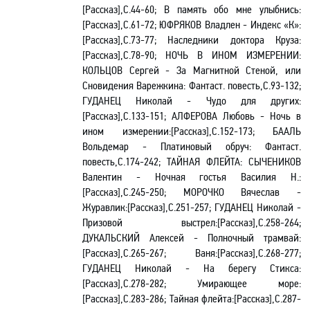
[Рассказ],С.44-60; В память обо мне улыбнись:
[Рассказ],С.61-72; ЮФРЯКОВ Владлен - Индекс «К»:
[Рассказ],С.73-77; Наследники доктора Круза:
[Рассказ],С.78-90; НОЧЬ В ИНОМ ИЗМЕРЕНИИ:
КОЛЬЦОВ Сергей - За Магнитной Стеной, или
Сновидения Варежкина: Фантаст. повесть,С.93-132;
ГУДАНЕЦ Николай - Чудо для других:
[Рассказ],С.133-151; АЛФЕРОВА Любовь - Ночь в
ином измерении:[Рассказ],С.152-173; БААЛЬ
Вольдемар - Платиновый обруч: Фантаст.
повесть,С.174-242; ТАЙНАЯ ФЛЕЙТА: СЫЧЕНИКОВ
Валентин - Ночная гостья Василия Н.:
[Рассказ],С.245-250; МОРОЧКО Вячеслав -
Журавлик:[Рассказ],С.251-257; ГУДАНЕЦ Николай -
Призовой выстрел:[Рассказ],С.258-264;
ДУКАЛЬСКИЙ Алексей - Полночный трамвай:
[Рассказ],С.265-267; Ваня:[Рассказ],С.268-277;
ГУДАНЕЦ Николай - На берегу Стикса:
[Рассказ],С.278-282; Умирающее море:
[Рассказ],С.283-286; Тайная флейта:[Рассказ],С.287-