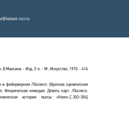
fo@fantast-cccr.ru
.Максина. - Изд. 2-е. - М.: Искусство, 1970. - 416
м и фейерверком /Послесл. [Краткая сценическая
оп
: Феерическая комедия. Девять карт. /Послесл.
еническая история пьесы «Клоп»,С.303-304]