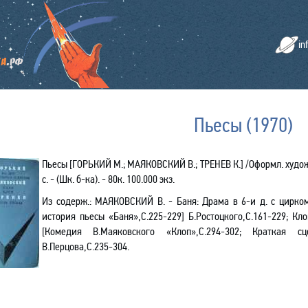
in
Пьесы (1970)
Пьесы
[ГОРЬКИЙ М.; МАЯКОВСКИЙ В.; ТРЕНЕВ К.] /Оформл. худож. В
с. - (Шк. б-ка). - 80к. 100.000 экз.
Из содерж.:
МАЯКОВСКИЙ В. - Баня
: Драма в 6-и д. с цирко
история пьесы «Баня»,С.225-229] Б.Ростоцкого
,С.161-229; Кл
[Комедия В.Маяковского «Клоп»,С.294-302; Краткая сц
В.Перцова
,С.235-304.