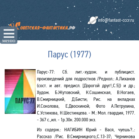
info@fantast-cccr.ru
☰
меню
Парус (1977)
Парус
-77
: Сб. лит.-худож. и публицист.
произведений для подростков /Редкол.: А.Лиханов
(сост. и авт. предисл. [Дорогой друг!,С.5]) и др.;
Худож. Б.Жутовский, К.Сошинская, В.Ногаев,
В.Смирницкий, Д.Бисти; Рис. на вкладках
И.Соколова, Е.Двоскиной; Фото А.Петрухина,
С.Устинова, Н.Шестинцева. - М.: Мол. гвардия, 1977.
- 367 с.,ил. - 1р.30к. 200.000 экз.
Из содерж.
: НАГИБИН Юрий - Вася, чуешь?..:
Рассказ /Рис. В.Смирницкого,С.13-37;
Черникова