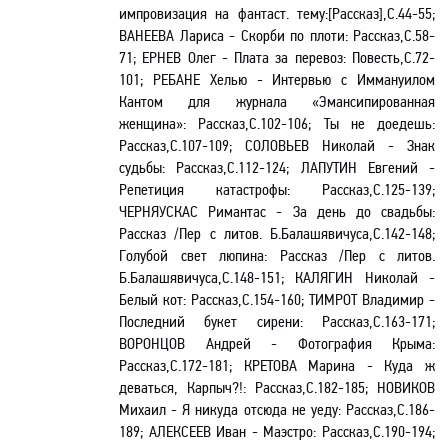
импровизация на фантаст. тему
:[Рассказ],С.44-55;
ВАНЕЕВА Лариса - Скорби по плоти: Рассказ,С.58-
71; ЕРНЕВ Олег - Плата за перевоз: Повесть,С.72-
101; РЕБАНЕ Хелью - Интервью с Иммануилом
Кантом для журнала «Эмансипированная
женщина»: Рассказ,С.102-106; Ты не доедешь:
Рассказ,С.107-109; СОЛОВЬЕВ Николай - Знак
судьбы: Рассказ,С.112-124; ЛАПУТИН Евгений -
Репетиция катастрофы: Рассказ,С.125-139;
ЧЕРНЯУСКАС Римантас - За день до свадьбы:
Рассказ /Пер с литов. Б.Балашявичуса,С.142-148;
Голубой свет люпина: Рассказ /Пер с литов.
Б.Балашявичуса,С.148-151; КАЛЯГИН Николай -
Белый кот: Рассказ,С.154-160; ТИМРОТ Владимир -
Последний букет сирени: Рассказ,С.163-171;
ВОРОНЦОВ Андрей - Фотография Крыма:
Рассказ,С.172-181; КРЕТОВА Марина - Куда ж
деваться, Карпыч?!: Рассказ,С.182-185; НОВИКОВ
Михаил - Я никуда отсюда не уеду: Рассказ,С.186-
189; АЛЕКСЕЕВ Иван - Маэстро: Рассказ,С.190-194;