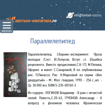
info@fantast-cccr.ru
☰
меню
Параллелепипед
Параллелепипед: Сборник-эксперимент: Проза
молодых /Сост. Ю.Лопусов; Вступ. ст. [Ошибка
рецензента: Вместо предисловия,С.8-17] М.Попова;
Оформл. и макет С.Сахаровой; В кн. опубликованы
рис. П.Пикассо; Рис. Н.Марковой из серии «Век
двадцатый» - М.: Мол. гвардия, 1990. - 256 с.,ил. -
2р. 30.000 экз.
ISBN
5-235-00760-3
Из содерж.: ЛОГИНОВ Владимир - В раю с нечистой
силой: Повесть,С.20-43; ГРЯЗНОВ Александр - К
вопросу о
феномене человека: Ироническая