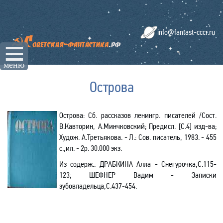
info@fantast-cccr.ru
☰
меню
Острова
Острова: Сб. рассказов ленингр. писателей /Сост.
В.Кавторин, А.Минчковский; Предисл. [С.4] изд-ва;
Худож. А.Третьякова. - Л.: Сов. писатель, 1983. - 455
с.,ил. - 2р. 30.000 экз.
Из содерж.:
ДРАБКИНА Алла - Снегурочка,С.115-
123; ШЕФНЕР Вадим - Записки
зубовладельца,С.437-454.