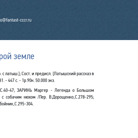
fo@fantast-cccr.ru
рой земле
. с латыш.
]
; Сост. и
предисл
. [Латышский рассказ в
. - 447 с. - 1р.90к. 50.000 экз.
С.40-47;
ЗАРИНЬ Маргер - Легенда о Большом
 с собачим нюхом /Пер. В.Дорощенко,С.278-295;
обойник,С.295-304.