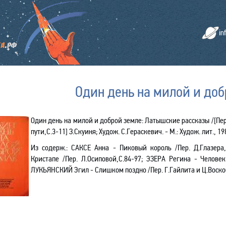
in
Один день на милой и доб
Один день на милой и доброй земле: Латышские рассказы /
[
Пер
пути,С.3-11]
З.Скуин
я
; Худож. С.Гераскевич. - М.: Худож. лит., 1981
Из содерж.:
САКСЕ Анна - Пиковый король /Пер. Д.Глазера,
Кристапе /Пер. Л.Осиповой,С.84-9
7
;
ЭЗЕРА Регина - Человек
ЛУКЬЯНСКИЙ
Эгил - Слишком поздно /Пер. Г.Гайлита и Ц.Воск