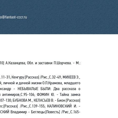
fo@fantast-cccr.ru
-10] А.Казанцева; Обл. и заставки П.Шорчева. - М.:
.11-31; Кенгуру:[Рассказ] /Рис.,С.32-49; МИХЕЕВ Э.,
, личной и дачной жизни О.П.Крамова, младшего
лександр -
НЕБЫВАЛЫЕ БЫЛИ
: Два рассказа о
тч антимиров,С.95-106; ФОМИН Ю. - Тайна замка
107-130; БУБНОВА М., КЕЛАСЬЕВ В. - Бион:[Рассказ]
с:[Рассказ] /Рис.,С.139-155; КАЛИНОВСКИЙ И. -
СКИЙ Владимир - Беглецы:[Повесть] /Рис.,С.165-