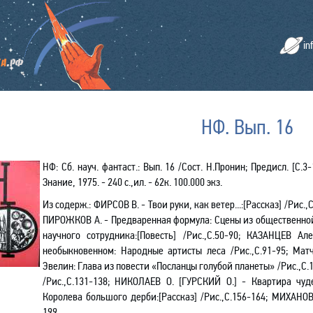
in
НФ. Вып. 16
НФ: Сб. науч. фантаст.: Вып. 16 /Сост. Н.Пронин; Предисл. [С.3
Знание, 1975. - 240 с.,ил. - 62к. 100.000 экз.
Из содерж.:
ФИРСОВ В. - Твои руки, как ветер...:[Рассказ] /Рис.,С
ПИРОЖКОВ А. - Предваренная формула: Сцены из общественной
научного сотрудника:[Повесть] /Рис.,С.50-90; КАЗАНЦЕВ А
необыкновенном: Народные артисты леса /Рис.,С.91-95; Ма
Эвелин: Глава из повести «Посланцы голубой планеты» /Рис.,С.
/Рис.,С.131-138; НИКОЛАЕВ О. [ГУРСКИЙ О.] - Квартира чуде
Королева большого дерби:[Рассказ] /Рис.,С.156-164; МИХАНОВ
199.