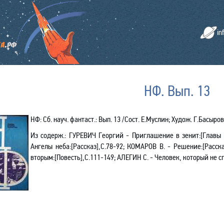
in
НФ. Вып. 13
НФ: Сб. науч. фантаст.: Вып. 13 /Сост. Е.Муслин; Худож. Г.Басыров. 
Из содерж.:
ГУРЕВИЧ Георгий - Приглашение в зенит:[Главы и
Ангелы неба:[Рассказ],С.78-92; КОМАРОВ В. - Решение:[Расс
вторым:[Повесть],С.111-149; АЛЕГИН С. - Человек, который не сп