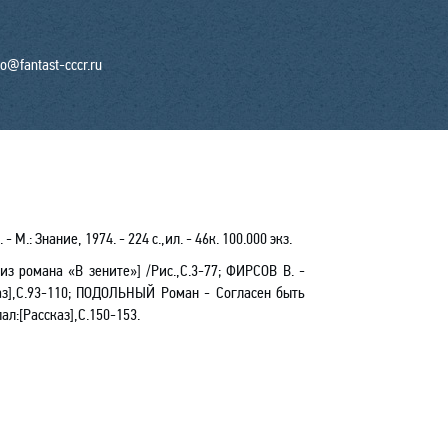
fo@fantast-cccr.ru
- М.: Знание, 1974. - 224 с.,ил. - 46к. 100.000 экз.
з романа «В зените»] /Рис.,С.3-77; ФИРСОВ В. -
каз],С.93-110; ПОДОЛЬНЫЙ Роман - Согласен быть
ал:[Рассказ],С.150-153.