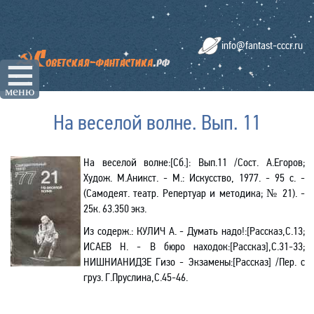
info@fantast-cccr.ru
☰
меню
На веселой волне. Вып. 11
На веселой волне
:[Сб.]:
Вып.11
/Сост. А.Егоров;
Худож. М.Аникст. - М.: Искусство, 1977. - 95 с. -
(Самодеят. театр. Репертуар и методика; № 21). -
25к. 63.350 экз.
Из содерж.
: КУЛИЧ А. - Думать надо!:[Рассказ,С.13;
ИСАЕВ Н. - В бюро находок:[Рассказ],С.31-33;
НИШНИАНИДЗЕ Гизо - Экзамены:[Рассказ] /Пер. с
груз. Г.Пруслина,С.45-46.