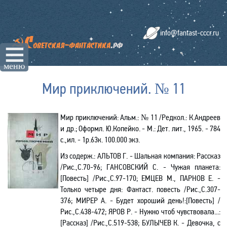
info@fantast-cccr.ru
☰
меню
Мир приключений. № 11
Мир приключений: Альм.: № 11 /Редкол.: К.Андреев
и др.; Оформл. Ю.Копейко. - М.: Дет. лит., 1965. - 784
с.,ил. - 1р.63к. 100.000 экз.
Из содерж.
:
АЛЬТОВ Г. - Шальная компания: Рассказ
/Рис.,С.70-96; ГАНСОВСКИЙ С. - Чужая планета:
[Повесть] /Рис.,С.97-170; ЕМЦЕВ М., ПАРНОВ Е. -
Только четыре дня: Фантаст. повесть /Рис.,С.307-
376; МИРЕР А. - Будет хороший день!:[Повесть] /
Рис.,С.438-472; ЯРОВ Р. - Нужно чтоб чувствовала...:
[Рассказ] /Рис.,С.519-538; БУЛЫЧЕВ К. - Девочка, с