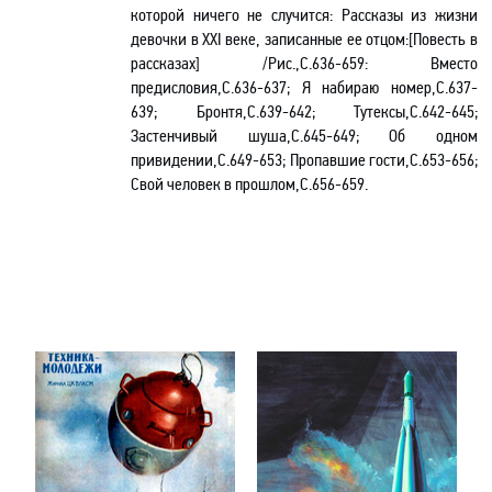
которой ничего не случится: Рассказы из жизни
девочки в XXI веке, записанные ее отцом:[Повесть в
рассказах] /Рис.,С.636-659: Вместо
предисловия,С.636-637; Я набираю номер,С.637-
639; Бронтя,С.639-642; Тутексы,С.642-645;
Застенчивый шуша,С.645-649; Об одном
привидении,С.649-653; Пропавшие гости,С.653-656;
Свой человек в прошлом,С.656-659.