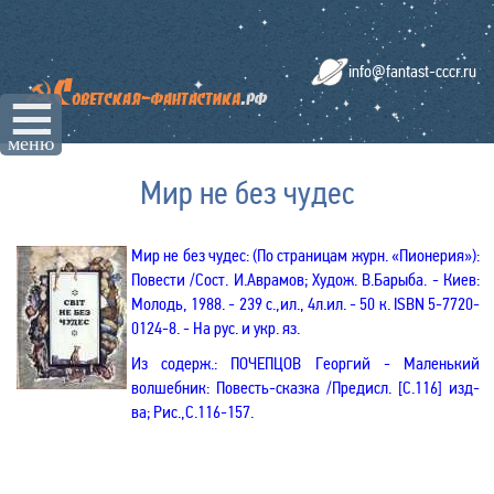
info@fantast-cccr.ru
☰
меню
Мир не без чудес
Мир не без чудес
: (По страницам журн. «Пионерия»):
Повести /Сост. И.Аврамов; Худож. В.Барыба. - Киев:
Молодь, 1988. - 239 с.
,
ил., 4л.ил. - 50 к. ISBN 5-7720-
0124-8.
- На рус. и укр. яз.
Из содерж.:
ПОЧЕПЦОВ Г
еоргий
- Маленький
волшебник: Повесть-сказка
/Предисл.
[
С.116
]
изд-
ва; Рис.
,С.11
6-157.