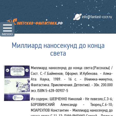
info@fantast-cccr.ru
☰
меню
Миллиард наносекунд до конца
света
Миллиард наносекунд до конца света:[Рассказы]
/
Сост. С.-Г.Байменов; Оформл. И.Кубекова. - Алма-
Ата: Наука, 1989. - 16 с. - (Книжка-минутка;
Фантастика. Приключения. Детектив). - 30к. 200.000
экз.
ISBN
5-628-00907-5
Из содерж.:
ШЕВЧЕНКО Николай - Не повезло,С.3-6;
БОРОВИНСКИЙ Александр - Творец,С.6-10;
МЗАРЕУЛОВ Константин - Миллиард наносекунд до
конца света,С.11-12; ЛУКЬЯНЕНКО Сергей - Люди и