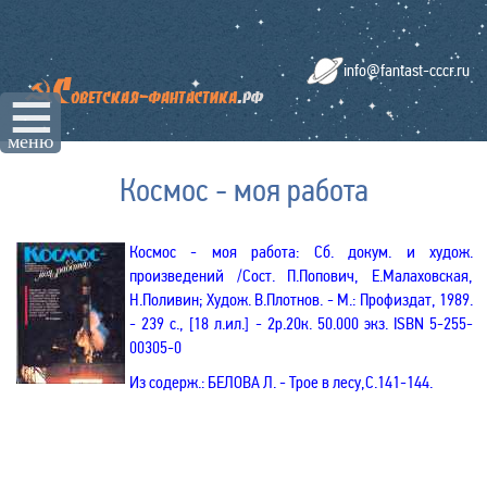
info@fantast-cccr.ru
☰
меню
Космос - моя работа
Космос - моя работа: Сб. докум. и худож.
произведений /Сост. П.Попович, Е.Малаховская,
Н.Поливин; Худож. В.Плотнов
. - М.: Профиздат, 1989.
- 239 с., [18 л.ил.] - 2р.20к. 50.000 экз. ISBN 5-255-
00305-0
Из содерж.
:
БЕЛОВА Л. -
Трое в лесу,С.141-144.