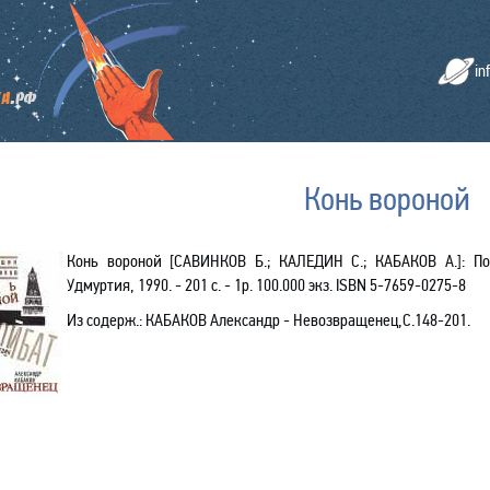
in
Конь вороной
Конь вороной [САВИНКОВ Б.; КАЛЕДИН С.;
КАБАКОВ
А.]: По
Удмуртия, 1990. - 201 с. - 1р. 100.000 экз.
ISBN
5-7659-0275-8
Из содерж.:
КАБАКОВ А
лександр
- Невозвращенец
,С
.148-201.