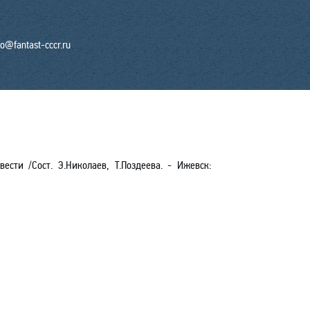
fo@fantast-cccr.ru
вести
/Сост.
Э.Николаев
,
Т.Поздеева
. - Ижевск: