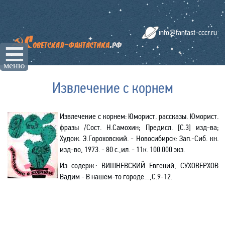
info@fantast-cccr.ru
☰
меню
Извлечение с корнем
Извлечение с корнем
: Юморист.
р
ассказы
.
Ю
морист.
фразы /Сост. Н.Самохин;
Предисл.
[
С.3
]
изд-ва;
Худож
. Э.Гороховск
ий
. - Новосибирск: Зап.-Сиб. кн.
изд-во, 1973. - 80 с.,ил. - 11к. 100.000 экз.
Из содерж.
:
ВИШНЕВСКИЙ Е
вгений
, СУХОВЕРХОВ
В
адим
- В нашем-то городе
…
,С.9-12.