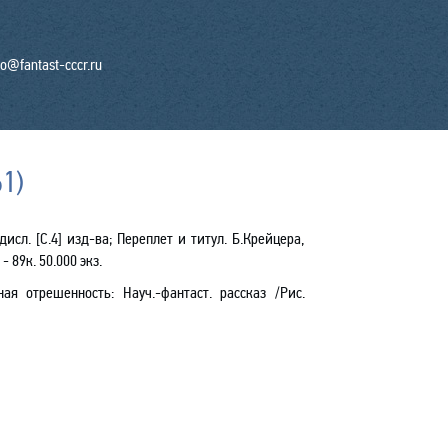
fo@fantast-cccr.ru
61)
дисл. [С.4] изд-ва;
Переплет и титул
. Б.Крейцера,
. - 89к. 50.000 экз.
отрешенность: Науч.-фантаст. рассказ /Рис.