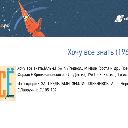
in
Хочу все знать (19
Хочу все знать:[Альм.]
№
4 /Редкол.: М.Ивин (сост.) и др.; Пре
Форзац Е.Кршижановского. - Л.: Детгиз, 1961. - 303 с.,ил.,
1 л
.ил
Из содерж.:
ЗА ПРЕДЕЛАМИ ЗЕМЛИ: ХЛЕБНИКОВ А. - Черная 
Е.Лаврухина,С.105-109.