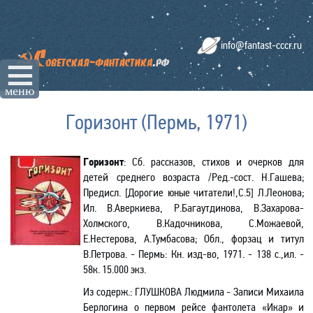
info@fantast-cccr.ru
☰
меню
Горизонт (Пермь, 1971)
Горизонт
: Сб. рассказов, стихов и очерков
для
детей среднего возраста
/Ред.-сост. Н.Гашева;
Предисл.
[
Дорогие юные читатели!,
С.5] Л
.Леонова;
Ил
. В.Аверкиева
,
Р.Багаутдинова
, В.Захарова-
Холмского, В.Кадочникова, С.Можаевой,
Е.Нестерова, А.Тумбасова; Обл., форзац и титул
В.Петрова
. - Пермь: Кн. изд-во, 1971. - 138 с.,ил. -
58к. 15.000 экз.
Из содерж.
:
ГЛУШКОВА Л
юдмила
- Записи Михаила
Берлогина о первом рейсе фантолета «Икар» и