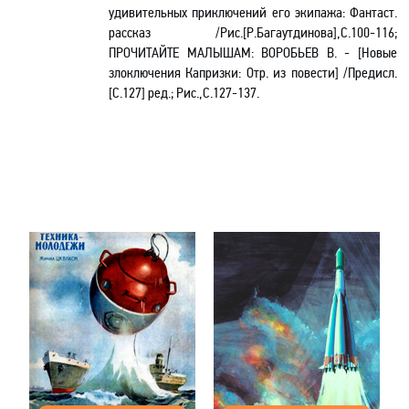
удивительных приключений его экипажа: Фантаст.
рассказ /Рис.[Р.Багаутдинова],С.10
0
-116;
ПРОЧИТАЙТЕ МАЛЫШАМ:
ВОРОБЬЕВ В.
-
[Новые
злоключения Капризки
: Отр. из повести
]
/Предисл.
[
С.127
]
ред.; Рис.
,С.127-137.